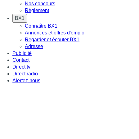
Nos concours
Règlement
BX1
Connaître BX1
Annonces et offres d'emploi
Regarder et écouter BX1
Adresse
Publicité
Contact
Direct tv
Direct radio
Alertez-nous