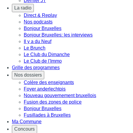
Dernier JT
La radio
Direct & Replay
Nos podcasts
Bonjour Bruxelles
Bonjour Bruxelles: les interviews
Il y a du Neuf
Le Brunch
Le Club du Dimanche
Le Club de l'Immo
Grille des programmes
Nos dossiers
Colère des enseignants
Foyer anderlechtois
Nouveau gouvernement bruxellois
Fusion des zones de police
Bonjour Bruxelles
Fusillades à Bruxelles
Ma Commune
Concours