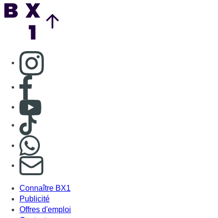
Back to top
Consulter page Instagram
Consulter page Facebook
Consulter Youtube
Consulter TikTok
Nous rejoindre sur Whatsapp
S'abonner à notre newsletter
Connaître BX1
Publicité
Offres d'emploi