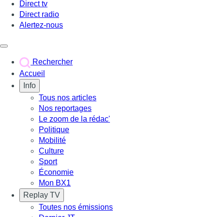
Direct tv
Direct radio
Alertez-nous
Déclencher le menu
Rechercher
Accueil
Info
Tous nos articles
Nos reportages
Le zoom de la rédac'
Politique
Mobilité
Culture
Sport
Économie
Mon BX1
Replay TV
Toutes nos émissions