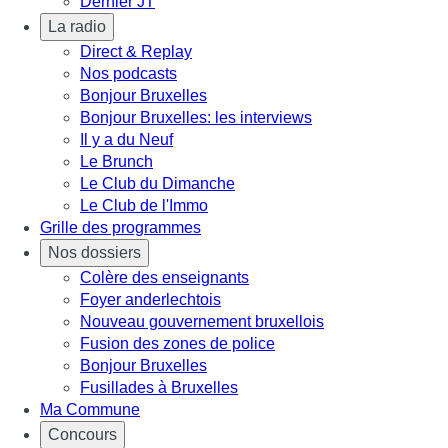
Dernier JT
La radio
Direct & Replay
Nos podcasts
Bonjour Bruxelles
Bonjour Bruxelles: les interviews
Il y a du Neuf
Le Brunch
Le Club du Dimanche
Le Club de l'Immo
Grille des programmes
Nos dossiers
Colère des enseignants
Foyer anderlechtois
Nouveau gouvernement bruxellois
Fusion des zones de police
Bonjour Bruxelles
Fusillades à Bruxelles
Ma Commune
Concours