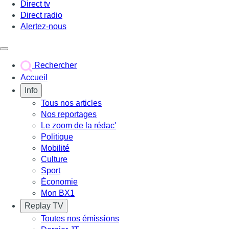
Direct tv
Direct radio
Alertez-nous
Déclencher le menu
Rechercher
Accueil
Info
Tous nos articles
Nos reportages
Le zoom de la rédac'
Politique
Mobilité
Culture
Sport
Économie
Mon BX1
Replay TV
Toutes nos émissions