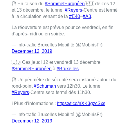
🚧 En raison du
#SommetEuropéen
🇪🇺 de ces 12
et 13 décembre, le tunnel
#Reyers
-Centre est fermé
à la circulation venant de la
#E40
–
#A3
.
La réouverture est prévue pour ce vendredi, en fin
d’après-midi ou en soirée.
— Info-trafic Bruxelles Mobilité (@MobirisFr)
December 12, 2019
🇪🇺 Ces jeudi 12 et vendredi 13 décembre:
#SommetEuropéen
à
#Bruxelles
.
🚧 Un périmètre de sécurité sera instauré autour du
rond-point
#Schuman
vers 12h30. Le tunnel
#Reyers
-Centre sera fermé dès 11h30.
ℹ️ Plus d’informations :
https://t.co/nXK3gzcSxs
— Info-trafic Bruxelles Mobilité (@MobirisFr)
December 12, 2019