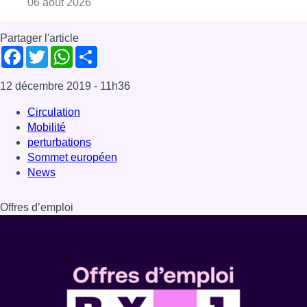
Consulter l'article "La Commune d’Ixelles 
06 août 2026
Partager l'article
Facebook
Twitter
WhatsApp
Share
12 décembre 2019
- 11h36
Circulation
Mobilité
perturbations
Sommet européen
News
Offres d’emploi