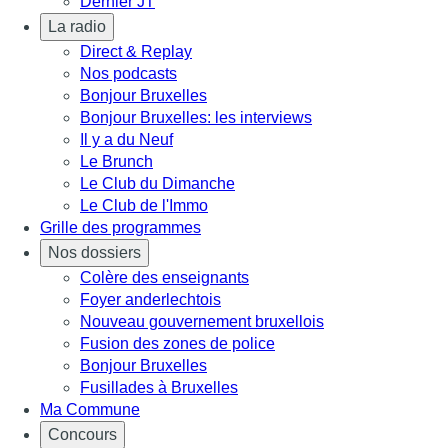
Dernier JT
La radio
Direct & Replay
Nos podcasts
Bonjour Bruxelles
Bonjour Bruxelles: les interviews
Il y a du Neuf
Le Brunch
Le Club du Dimanche
Le Club de l'Immo
Grille des programmes
Nos dossiers
Colère des enseignants
Foyer anderlechtois
Nouveau gouvernement bruxellois
Fusion des zones de police
Bonjour Bruxelles
Fusillades à Bruxelles
Ma Commune
Concours