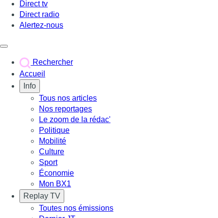
Direct tv
Direct radio
Alertez-nous
Déclencher le menu
Rechercher
Accueil
Info
Tous nos articles
Nos reportages
Le zoom de la rédac'
Politique
Mobilité
Culture
Sport
Économie
Mon BX1
Replay TV
Toutes nos émissions