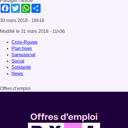
Partager l'article
Facebook
Twitter
WhatsApp
Share
30 mars 2018
- 18h16
Modifié le
31 mars 2018
- 11h36
Croix-Rouge
Plan hiver
Samusocial
Social
Solidarité
News
Offres d’emploi