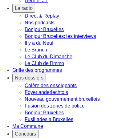
Dernier JT
La radio
Direct & Replay
Nos podcasts
Bonjour Bruxelles
Bonjour Bruxelles: les interviews
Il y a du Neuf
Le Brunch
Le Club du Dimanche
Le Club de l'Immo
Grille des programmes
Nos dossiers
Colère des enseignants
Foyer anderlechtois
Nouveau gouvernement bruxellois
Fusion des zones de police
Bonjour Bruxelles
Fusillades à Bruxelles
Ma Commune
Concours