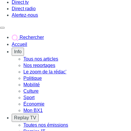
Direct tv
Direct radio
Alertez-nous
Déclencher le menu
Rechercher
Accueil
Info
Tous nos articles
Nos reportages
Le zoom de la rédac'
Politique
Mobilité
Culture
Sport
Économie
Mon BX1
Replay TV
Toutes nos émissions