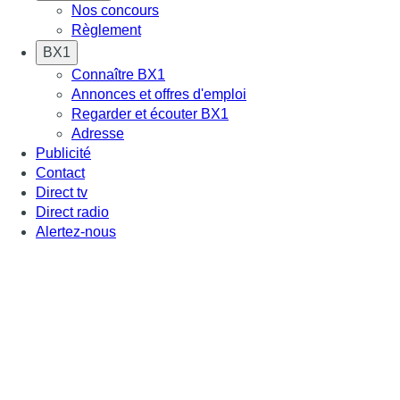
Nos concours
Règlement
BX1
Connaître BX1
Annonces et offres d'emploi
Regarder et écouter BX1
Adresse
Publicité
Contact
Direct tv
Direct radio
Alertez-nous