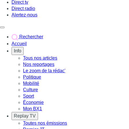
Direct tv
Direct radio
Alertez-nous
Déclencher le menu
Rechercher
Accueil
Info
Tous nos articles
Nos reportages
Le zoom de la rédac'
Politique
Mobilité
Culture
Sport
Économie
Mon BX1
Replay TV
Toutes nos émissions