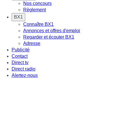
Nos concours
Règlement
BX1
Connaître BX1
Annonces et offres d'emploi
Regarder et écouter BX1
Adresse
Publicité
Contact
Direct tv
Direct radio
Alertez-nous