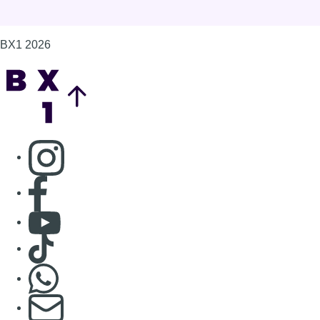
BX1 2026
Back to top
Consulter page Instagram
Consulter page Facebook
Consulter Youtube
Consulter TikTok
Nous rejoindre sur Whatsapp
S'abonner à notre newsletter