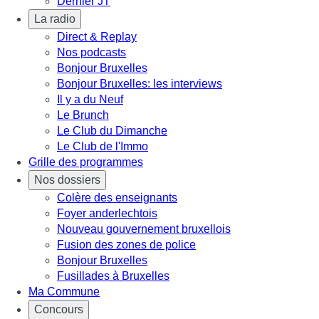
Dernier JT
La radio
Direct & Replay
Nos podcasts
Bonjour Bruxelles
Bonjour Bruxelles: les interviews
Il y a du Neuf
Le Brunch
Le Club du Dimanche
Le Club de l'Immo
Grille des programmes
Nos dossiers
Colère des enseignants
Foyer anderlechtois
Nouveau gouvernement bruxellois
Fusion des zones de police
Bonjour Bruxelles
Fusillades à Bruxelles
Ma Commune
Concours