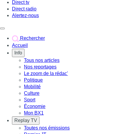
Direct tv
Direct radio
Alertez-nous
Déclencher le menu
Rechercher
Accueil
Info
Tous nos articles
Nos reportages
Le zoom de la rédac'
Politique
Mobilité
Culture
Sport
Économie
Mon BX1
Replay TV
Toutes nos émissions