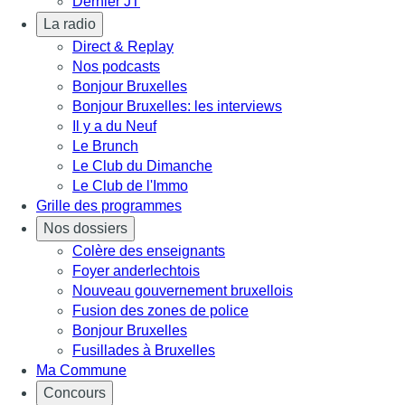
Dernier JT
La radio
Direct & Replay
Nos podcasts
Bonjour Bruxelles
Bonjour Bruxelles: les interviews
Il y a du Neuf
Le Brunch
Le Club du Dimanche
Le Club de l'Immo
Grille des programmes
Nos dossiers
Colère des enseignants
Foyer anderlechtois
Nouveau gouvernement bruxellois
Fusion des zones de police
Bonjour Bruxelles
Fusillades à Bruxelles
Ma Commune
Concours