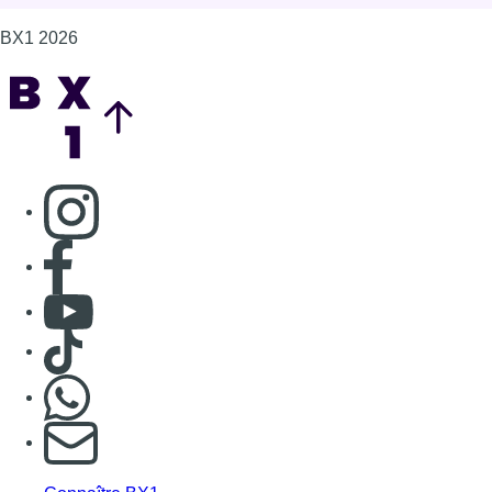
BX1 2026
Back to top
Consulter page Instagram
Consulter page Facebook
Consulter Youtube
Consulter TikTok
Nous rejoindre sur Whatsapp
S'abonner à notre newsletter