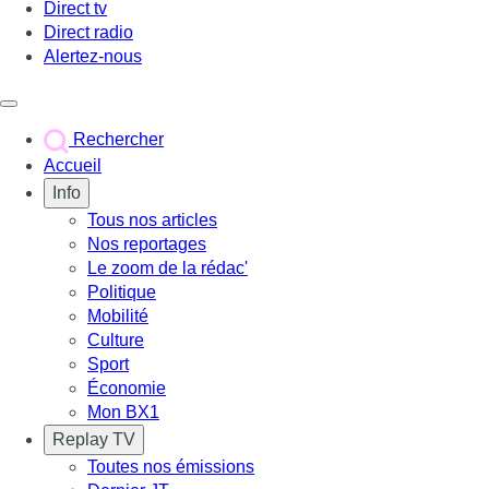
Direct tv
Direct radio
Alertez-nous
Déclencher le menu
Rechercher
Accueil
Info
Tous nos articles
Nos reportages
Le zoom de la rédac'
Politique
Mobilité
Culture
Sport
Économie
Mon BX1
Replay TV
Toutes nos émissions