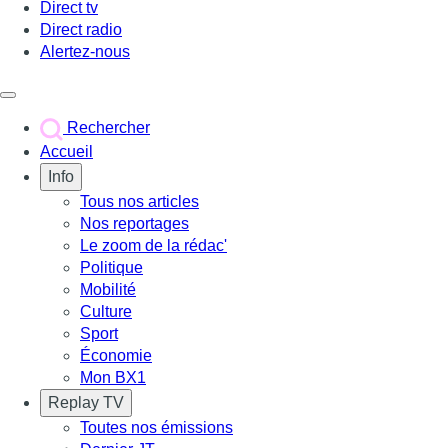
Direct tv
Direct radio
Alertez-nous
Déclencher le menu
Rechercher
Accueil
Info
Tous nos articles
Nos reportages
Le zoom de la rédac'
Politique
Mobilité
Culture
Sport
Économie
Mon BX1
Replay TV
Toutes nos émissions