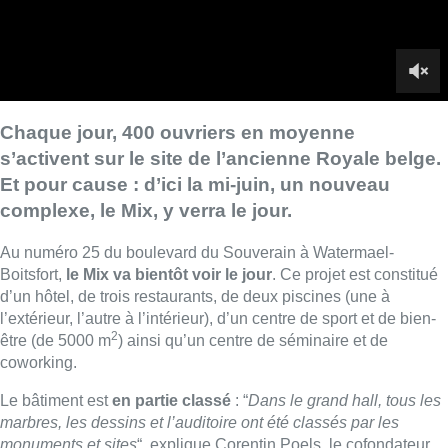
Boitsfort,
le Mix va bientôt voir le jour
. Ce projet est constitué
d’un hôtel, de trois restaurants, de deux piscines (une à
l’extérieur, l’autre à l’intérieur), d’un centre de sport et de bien-
2
être (de 5000 m
) ainsi qu’un centre de séminaire et de
coworking.
Le bâtiment est
en partie classé
: “
Dans le grand hall, tous les
marbres, les dessins et l’auditoire ont été classés par les
monuments et sites
“, explique Corentin Poels, le cofondateur
de Mix.
De nombreux postes sont à pourvoir
dans ce projet prenant
place sur le site de l’ancienne Royale belge. “
On doit recruter
en tout 35 employés et au moins autant d’indépendants
“,
poursuit le cofondateur. Quelque 80 autres personnes sont
attendues pour faire tourner les trois restaurants.
Si les travaux avancent comme prévu, le
Mix devrait ouvrir à
la mi-juin.
■ Reportage de
Valérie Leclercq, Frédéric De Henau et
Pierre Delmée