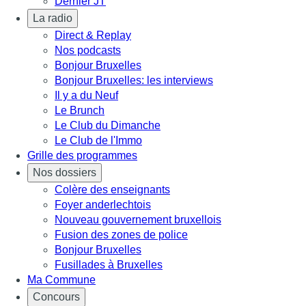
Dernier JT
La radio
Direct & Replay
Nos podcasts
Bonjour Bruxelles
Bonjour Bruxelles: les interviews
Il y a du Neuf
Le Brunch
Le Club du Dimanche
Le Club de l'Immo
Grille des programmes
Nos dossiers
Colère des enseignants
Foyer anderlechtois
Nouveau gouvernement bruxellois
Fusion des zones de police
Bonjour Bruxelles
Fusillades à Bruxelles
Ma Commune
Concours