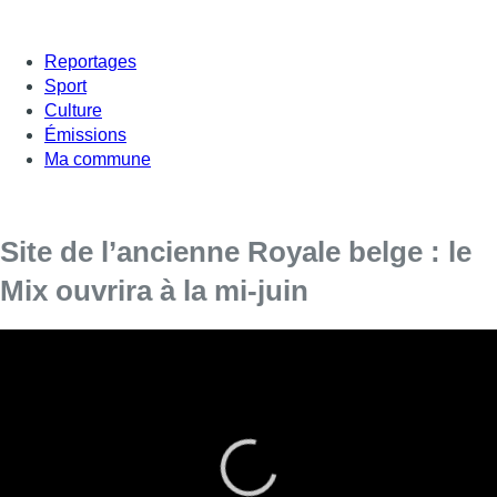
Reportages
Sport
Culture
Émissions
Ma commune
Site de l’ancienne Royale belge : le
Mix ouvrira à la mi-juin
Chaque jour, 400 ouvriers en moyenne
s’activent sur le site de l’ancienne Royale belge.
Et pour cause : d’ici la mi-juin, un nouveau
complexe, le Mix, y verra le jour.
Au numéro 25 du boulevard du Souverain à Watermael-