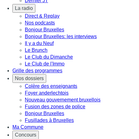
Dernier JT
La radio
Direct & Replay
Nos podcasts
Bonjour Bruxelles
Bonjour Bruxelles: les interviews
Il y a du Neuf
Le Brunch
Le Club du Dimanche
Le Club de l'Immo
Grille des programmes
Nos dossiers
Colère des enseignants
Foyer anderlechtois
Nouveau gouvernement bruxellois
Fusion des zones de police
Bonjour Bruxelles
Fusillades à Bruxelles
Ma Commune
Concours