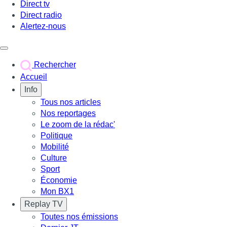
Direct tv
Direct radio
Alertez-nous
Déclencher le menu
Rechercher
Accueil
Info
Tous nos articles
Nos reportages
Le zoom de la rédac'
Politique
Mobilité
Culture
Sport
Économie
Mon BX1
Replay TV
Toutes nos émissions