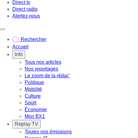
Direct tv
Direct radio
Alertez-nous
Déclencher le menu
Rechercher
Accueil
Info
Tous nos articles
Nos reportages
Le zoom de la rédac'
Politique
Mobilité
Culture
Sport
Économie
Mon BX1
Replay TV
Toutes nos émissions