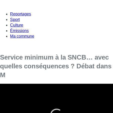
Reportages
Sport
Culture
Émissions
Ma commune
Service minimum à la SNCB… avec
quelles conséquences ? Débat dans
M
Le régime de continuité du
service
qui sera mis en place
dans les chemins de fer mettra fin à l’incertitude actuelle en
cas de grève, a affirmé mercredi le ministre de la Mobilité,
François Bellot, devant la commission de l’Infrastructure
de la Chambre.