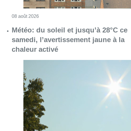
Consulter l'article "Météo: du soleil et jusqu
08 août 2026
Coups de feu sur fond de “rivalité
amoureuse” à Uccle: une personne
blessée à la jambe