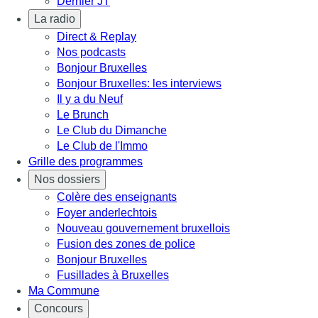
Dernier JT
La radio
Direct & Replay
Nos podcasts
Bonjour Bruxelles
Bonjour Bruxelles: les interviews
Il y a du Neuf
Le Brunch
Le Club du Dimanche
Le Club de l'Immo
Grille des programmes
Nos dossiers
Colère des enseignants
Foyer anderlechtois
Nouveau gouvernement bruxellois
Fusion des zones de police
Bonjour Bruxelles
Fusillades à Bruxelles
Ma Commune
Concours