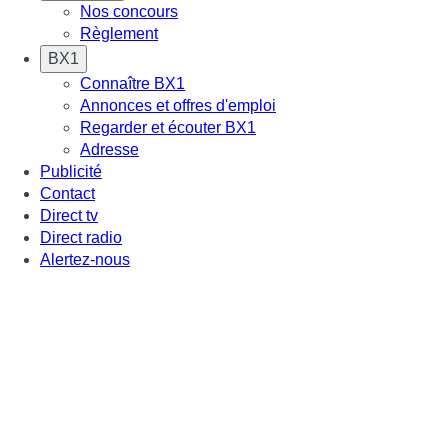
Nos concours
Règlement
BX1
Connaître BX1
Annonces et offres d'emploi
Regarder et écouter BX1
Adresse
Publicité
Contact
Direct tv
Direct radio
Alertez-nous