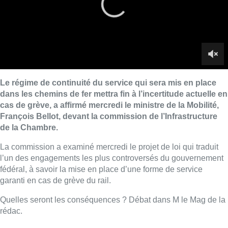
La commission a examiné mercredi le projet de loi qui traduit
l’un des engagements les plus controversés du gouvernement
fédéral, à savoir la mise en place d’une forme de
service
garanti en cas de grève du rail.
Quelles seront les conséquences ? Débat dans M le Mag de la
rédac.
Lire aussi :
Survol aérien : combien coûterait la
route RNP 07L à Bruxelles sur le
long terme ?