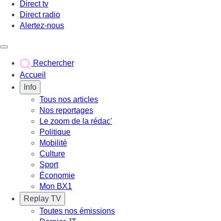
Direct tv
Direct radio
Alertez-nous
Déclencher le menu
Rechercher
Accueil
Info
Tous nos articles
Nos reportages
Le zoom de la rédac'
Politique
Mobilité
Culture
Sport
Économie
Mon BX1
Replay TV
Toutes nos émissions