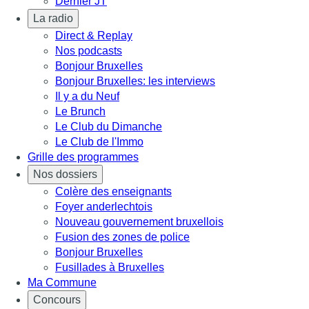
Dernier JT
La radio
Direct & Replay
Nos podcasts
Bonjour Bruxelles
Bonjour Bruxelles: les interviews
Il y a du Neuf
Le Brunch
Le Club du Dimanche
Le Club de l'Immo
Grille des programmes
Nos dossiers
Colère des enseignants
Foyer anderlechtois
Nouveau gouvernement bruxellois
Fusion des zones de police
Bonjour Bruxelles
Fusillades à Bruxelles
Ma Commune
Concours