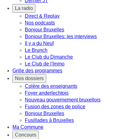
Dernier JT
La radio
Direct & Replay
Nos podcasts
Bonjour Bruxelles
Bonjour Bruxelles: les interviews
Il y a du Neuf
Le Brunch
Le Club du Dimanche
Le Club de l'Immo
Grille des programmes
Nos dossiers
Colère des enseignants
Foyer anderlechtois
Nouveau gouvernement bruxellois
Fusion des zones de police
Bonjour Bruxelles
Fusillades à Bruxelles
Ma Commune
Concours