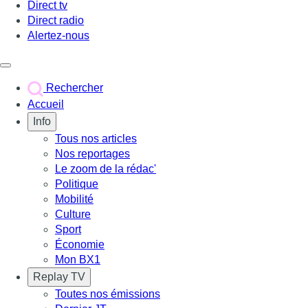
Direct tv
Direct radio
Alertez-nous
Déclencher le menu
Rechercher
Accueil
Info
Tous nos articles
Nos reportages
Le zoom de la rédac'
Politique
Mobilité
Culture
Sport
Économie
Mon BX1
Replay TV
Toutes nos émissions