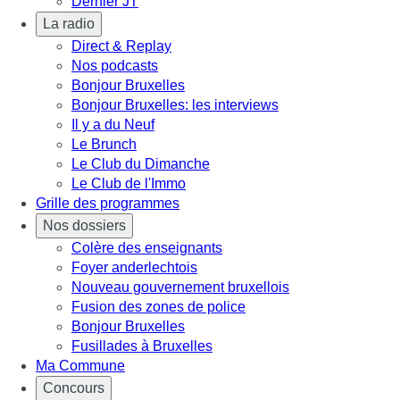
Dernier JT
La radio
Direct & Replay
Nos podcasts
Bonjour Bruxelles
Bonjour Bruxelles: les interviews
Il y a du Neuf
Le Brunch
Le Club du Dimanche
Le Club de l'Immo
Grille des programmes
Nos dossiers
Colère des enseignants
Foyer anderlechtois
Nouveau gouvernement bruxellois
Fusion des zones de police
Bonjour Bruxelles
Fusillades à Bruxelles
Ma Commune
Concours