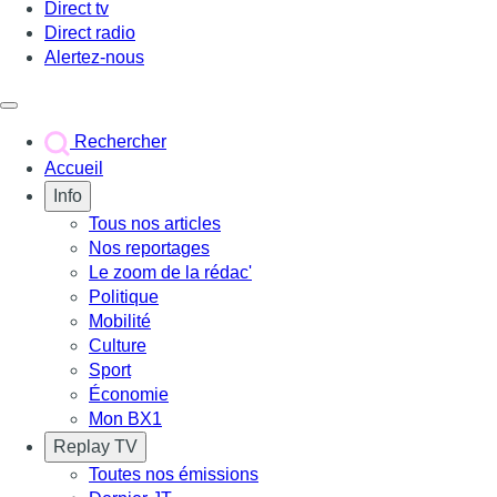
Direct tv
Direct radio
Alertez-nous
Déclencher le menu
Rechercher
Accueil
Info
Tous nos articles
Nos reportages
Le zoom de la rédac'
Politique
Mobilité
Culture
Sport
Économie
Mon BX1
Replay TV
Toutes nos émissions