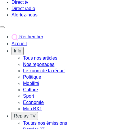
Direct tv
Direct radio
Alertez-nous
Déclencher le menu
Rechercher
Accueil
Info
Tous nos articles
Nos reportages
Le zoom de la rédac'
Politique
Mobilité
Culture
Sport
Économie
Mon BX1
Replay TV
Toutes nos émissions