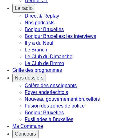
Dernier JT
La radio
Direct & Replay
Nos podcasts
Bonjour Bruxelles
Bonjour Bruxelles: les interviews
Il y a du Neuf
Le Brunch
Le Club du Dimanche
Le Club de l'Immo
Grille des programmes
Nos dossiers
Colère des enseignants
Foyer anderlechtois
Nouveau gouvernement bruxellois
Fusion des zones de police
Bonjour Bruxelles
Fusillades à Bruxelles
Ma Commune
Concours