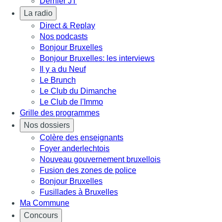
Dernier JT
La radio
Direct & Replay
Nos podcasts
Bonjour Bruxelles
Bonjour Bruxelles: les interviews
Il y a du Neuf
Le Brunch
Le Club du Dimanche
Le Club de l'Immo
Grille des programmes
Nos dossiers
Colère des enseignants
Foyer anderlechtois
Nouveau gouvernement bruxellois
Fusion des zones de police
Bonjour Bruxelles
Fusillades à Bruxelles
Ma Commune
Concours