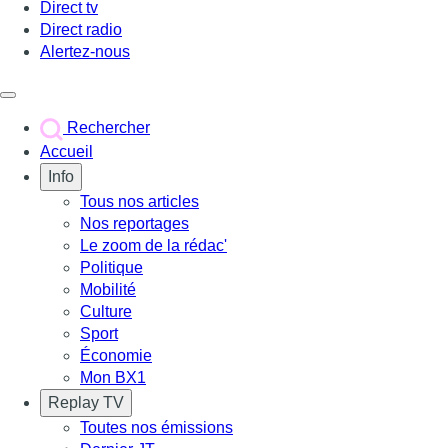
Direct tv
Direct radio
Alertez-nous
Déclencher le menu
Rechercher
Accueil
Info
Tous nos articles
Nos reportages
Le zoom de la rédac'
Politique
Mobilité
Culture
Sport
Économie
Mon BX1
Replay TV
Toutes nos émissions