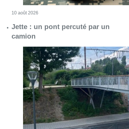
Consulter l'article "Jette : un pont percuté p
10 août 2026
Partager l'article
Facebook
Twitter
WhatsApp
Share
28 octobre 2017
- 19h07
Sécurité
News