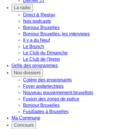
Dernier JT
La radio
Direct & Replay
Nos podcasts
Bonjour Bruxelles
Bonjour Bruxelles: les interviews
Il y a du Neuf
Le Brunch
Le Club du Dimanche
Le Club de l'Immo
Grille des programmes
Nos dossiers
Colère des enseignants
Foyer anderlechtois
Nouveau gouvernement bruxellois
Fusion des zones de police
Bonjour Bruxelles
Fusillades à Bruxelles
Ma Commune
Concours