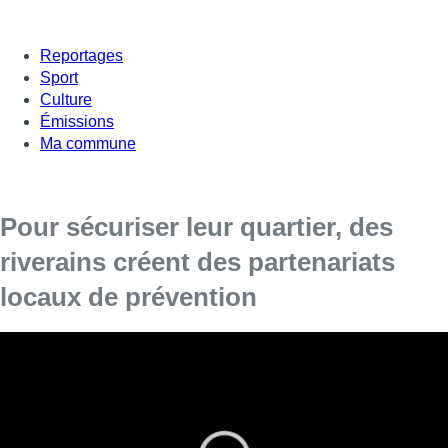
Reportages
Sport
Culture
Émissions
Ma commune
Pour sécuriser leur quartier, des
riverains créent des partenariats
locaux de prévention
Votre quartier est-il sûr? Depuis plusieurs années, certains
riverains n’ont qu’une mission en tête: qu’il le soit. Ils se sont
organisés et ont créé ce qu’on appelle des partenariats locaux
de prévention. Leur but: rester en contact permanent avec la
police et ainsi empêcher les incivilités. Alors, quel impact réel