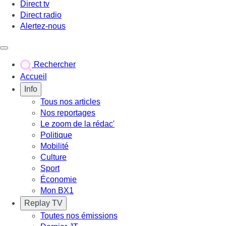
Direct tv
Direct radio
Alertez-nous
Déclencher le menu
Rechercher
Accueil
Info
Tous nos articles
Nos reportages
Le zoom de la rédac'
Politique
Mobilité
Culture
Sport
Économie
Mon BX1
Replay TV
Toutes nos émissions