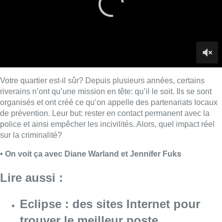
sur la criminalité?
• On voit ça avec Diane Warland et Jennifer Fuks
Lire aussi :
Eclipse : des sites Internet pour
trouver le meilleur poste
d’observation près de chez vous