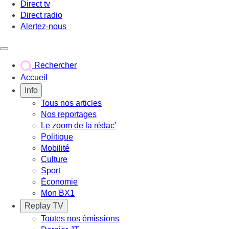
Direct tv
Direct radio
Alertez-nous
Déclencher le menu
Rechercher
Accueil
Info
Tous nos articles
Nos reportages
Le zoom de la rédac'
Politique
Mobilité
Culture
Sport
Économie
Mon BX1
Replay TV
Toutes nos émissions