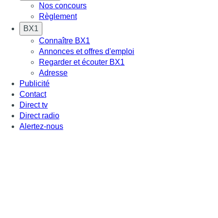
Nos concours
Règlement
BX1
Connaître BX1
Annonces et offres d'emploi
Regarder et écouter BX1
Adresse
Publicité
Contact
Direct tv
Direct radio
Alertez-nous