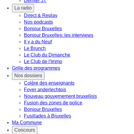
Dernier JT
La radio
Direct & Replay
Nos podcasts
Bonjour Bruxelles
Bonjour Bruxelles: les interviews
Il y a du Neuf
Le Brunch
Le Club du Dimanche
Le Club de l'Immo
Grille des programmes
Nos dossiers
Colère des enseignants
Foyer anderlechtois
Nouveau gouvernement bruxellois
Fusion des zones de police
Bonjour Bruxelles
Fusillades à Bruxelles
Ma Commune
Concours