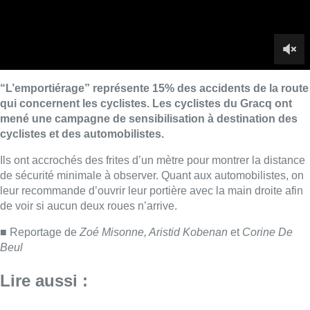
leur recommande d’ouvrir leur portière avec la main droite afin
de voir si aucun deux roues n’arrive.
■ Reportage de
Zoé Misonne, Aristid Kobenan
et
Corine De
Beul
Lire aussi :
Météo: du soleil et jusqu’à 28°C ce
samedi, l’avertissement jaune à la
chaleur activé