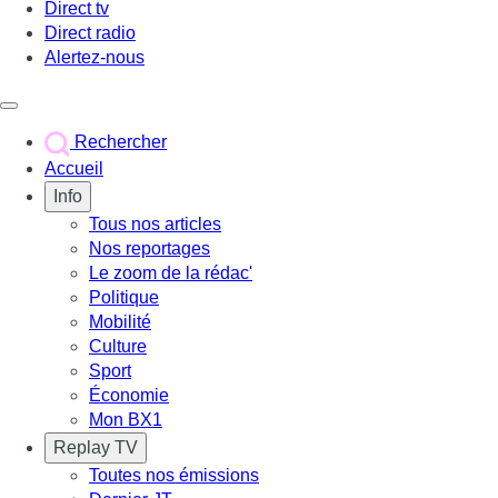
Direct tv
Direct radio
Alertez-nous
Déclencher le menu
Rechercher
Accueil
Info
Tous nos articles
Nos reportages
Le zoom de la rédac'
Politique
Mobilité
Culture
Sport
Économie
Mon BX1
Replay TV
Toutes nos émissions