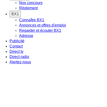
Nos concours
Règlement
BX1
Connaître BX1
Annonces et offres d'emploi
Regarder et écouter BX1
Adresse
Publicité
Contact
Direct tv
Direct radio
Alertez-nous