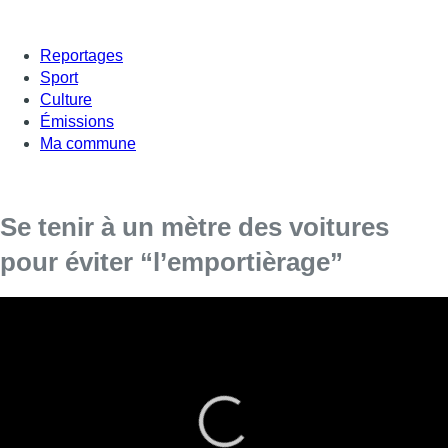
Reportages
Sport
Culture
Émissions
Ma commune
Se tenir à un mètre des voitures
pour éviter “l’emportièrage”
“L’emportiérage” représente 15% des accidents de la route
qui concernent les cyclistes. Les cyclistes du Gracq ont
mené une campagne de sensibilisation à destination des
cyclistes et des automobilistes.
Ils ont accrochés des frites d’un mètre pour montrer la distance
de sécurité minimale à observer. Quant aux automobilistes, on