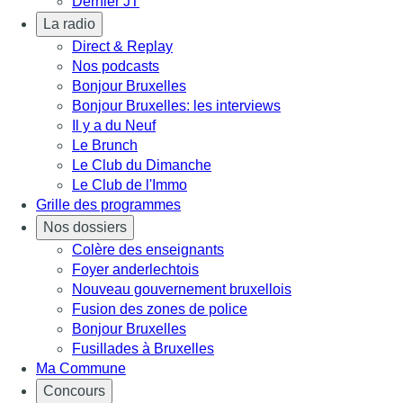
Dernier JT
La radio
Direct & Replay
Nos podcasts
Bonjour Bruxelles
Bonjour Bruxelles: les interviews
Il y a du Neuf
Le Brunch
Le Club du Dimanche
Le Club de l'Immo
Grille des programmes
Nos dossiers
Colère des enseignants
Foyer anderlechtois
Nouveau gouvernement bruxellois
Fusion des zones de police
Bonjour Bruxelles
Fusillades à Bruxelles
Ma Commune
Concours