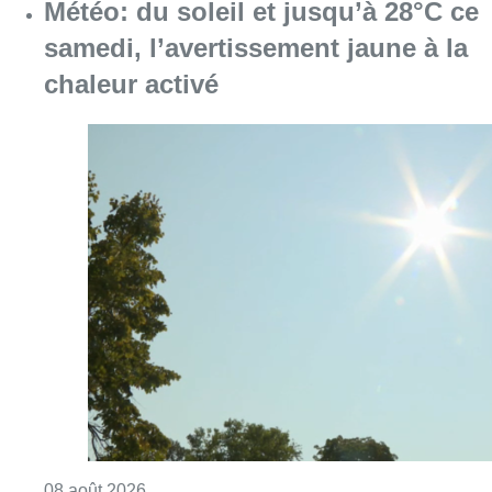
Consulter l'article "Météo: du soleil et jusqu
08 août 2026
Coups de feu sur fond de “rivalité
amoureuse” à Uccle: une personne
blessée à la jambe