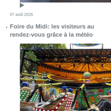
Consulter l'article "Foire du Midi: les visite
07 août 2026
Partager l'article
Facebook
Twitter
WhatsApp
Share
22 octobre 2019
- 17h42
cycliste
gracq