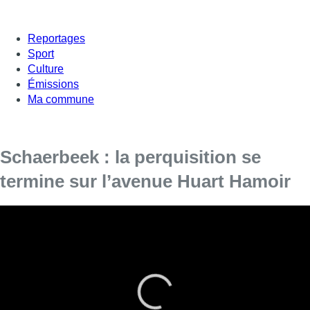
Reportages
Sport
Culture
Émissions
Ma commune
Schaerbeek : la perquisition se
termine sur l’avenue Huart Hamoir
Une opération de police, sous la conduite des
unités spéciales, a eu lieu durant la nuit avenue
Huart Hamoir à Schaerbeek.
C’est un immeuble jaune d’une vingtaine d’appartement qui se
trouve face au parc du hamoir.