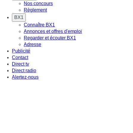
Nos concours
Règlement
BX1
Connaître BX1
Annonces et offres d'emploi
Regarder et écouter BX1
Adresse
Publicité
Contact
Direct tv
Direct radio
Alertez-nous