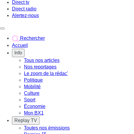
Direct tv
Direct radio
Alertez-nous
Déclencher le menu
Rechercher
Accueil
Info
Tous nos articles
Nos reportages
Le zoom de la rédac'
Politique
Mobilité
Culture
Sport
Économie
Mon BX1
Replay TV
Toutes nos émissions