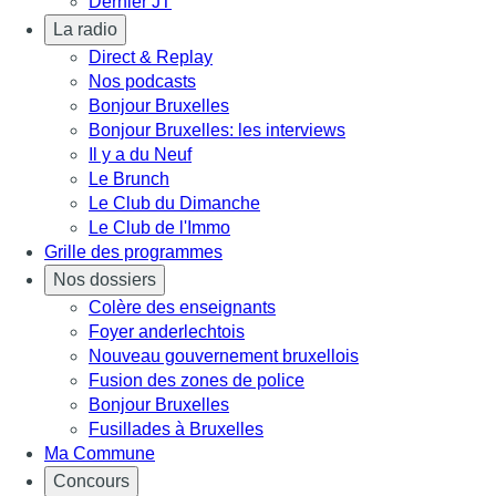
Dernier JT
La radio
Direct & Replay
Nos podcasts
Bonjour Bruxelles
Bonjour Bruxelles: les interviews
Il y a du Neuf
Le Brunch
Le Club du Dimanche
Le Club de l'Immo
Grille des programmes
Nos dossiers
Colère des enseignants
Foyer anderlechtois
Nouveau gouvernement bruxellois
Fusion des zones de police
Bonjour Bruxelles
Fusillades à Bruxelles
Ma Commune
Concours