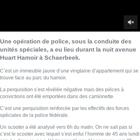
La perquisition s’est révélée négative mais des pièces à
convictions ont été emportées dans des camionette.
C’est une perquisition renforcée par les effectifs des forces
spéciales de la police fédérale.
Un scooter a été analysé vers 6h du matin. On ne sait pas si
c’est le scooter avec lequel s’est enfui l’homme de 45 ans lundi
soir. Le deux roues a été transporté par dépanneuse vers 8h.
Au même moment on apprenait que le suspect était neutralisé.
Deux policiers gardaient l’entrée pendant que les recherches
continuaient à l’intérieur pour trouver des potentielles preuves
notamment sur les motivations du terroriste présumé.
Le quartier était calme ce matin et peu de passants se sont
arrêtés. Des parents amenaient leurs enfants à l’école. Les
riverains se disent stupéfaits de voir autant de policiers et
médias présents dans ce quartier habituellement tranquille
La femme de Abdesalem. L. détiendrait un salon de coiffure un
peu plus haut dans la rue, il était fermé ce matin.