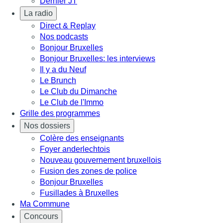
Dernier JT
La radio
Direct & Replay
Nos podcasts
Bonjour Bruxelles
Bonjour Bruxelles: les interviews
Il y a du Neuf
Le Brunch
Le Club du Dimanche
Le Club de l'Immo
Grille des programmes
Nos dossiers
Colère des enseignants
Foyer anderlechtois
Nouveau gouvernement bruxellois
Fusion des zones de police
Bonjour Bruxelles
Fusillades à Bruxelles
Ma Commune
Concours