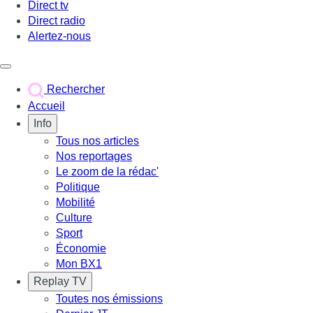
Direct tv
Direct radio
Alertez-nous
Déclencher le menu
Rechercher
Accueil
Info
Tous nos articles
Nos reportages
Le zoom de la rédac'
Politique
Mobilité
Culture
Sport
Économie
Mon BX1
Replay TV
Toutes nos émissions