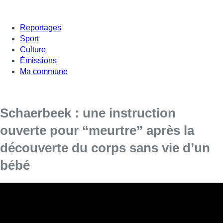
Reportages
Sport
Culture
Émissions
Ma commune
Schaerbeek : une instruction
ouverte pour “meurtre” après la
découverte du corps sans vie d’un
bébé
Le corps sans vie d’un nouveau-né a été découvert lundi
vers 17h dans le haut de l’avenue des Azalées, dans les
buissons le long du parc Josaphat, à Schaerbeek. Le
parquet est descendu sur les lieux. Un peu avant 19h, le