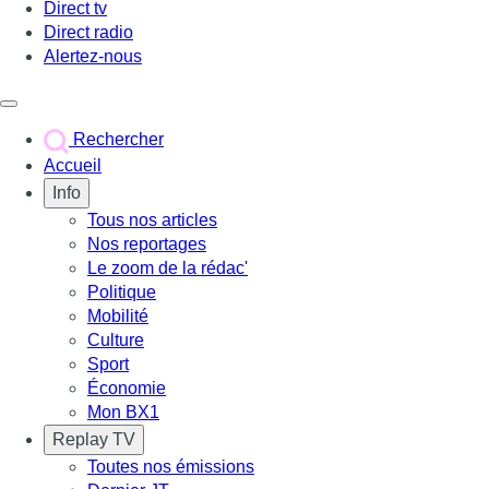
Direct tv
Direct radio
Alertez-nous
Déclencher le menu
Rechercher
Accueil
Info
Tous nos articles
Nos reportages
Le zoom de la rédac'
Politique
Mobilité
Culture
Sport
Économie
Mon BX1
Replay TV
Toutes nos émissions