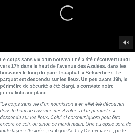
périmètre de sécurité a été élargi, a constaté notre
journaliste sur place.
“Le corps sans vie d’un nourrisson a en effet été découvert
dans le haut de
l’avenue des Azalées et le parquet est
descendu sur les lieux. Celui-ci communiquera peut-être
encore ce soir, ou sinon ce mardi matin. Une autopsie sera de
toute façon effectuée”,
explique Audrey Dereymaeker, porte-
parole de la zone Polbruno (Evere, Saint-Josse, Schaerbeek).
Le corps a été découvert aux environs de 17h par un passant.
Dans un communiqué de presse envoyé lundi soir, le parquet
précise qu’une enquête de voisinage et des auditions des
sources ont été effectuées. Le laboratoire de la police fédérale
et le médecin légiste se sont rendus sur les lieux.
Un juge d’instruction a été saisi pour « meurtre » à charge de
« X ». L’instruction en cours devra déterminer les circonstances
du décès du nouveau-né et les identités des personnes
concernées.