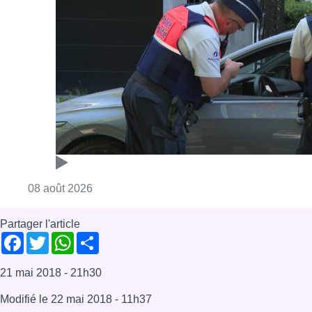
Consulter l'article "Marathon de contrôles d
08 août 2026
Partager l'article
Facebook
Twitter
WhatsApp
Share
21 mai 2018
- 21h30
Modifié le
22 mai 2018
- 11h37
Bébé
Parc Josaphat
News
Schaerbeek
Offres d’emploi