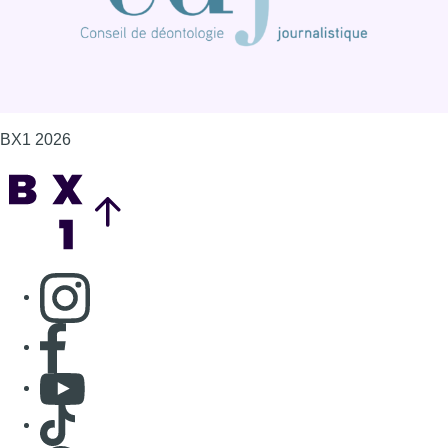
Consulter page Instagram
Consulter page Facebook
Consulter Youtube
Consulter TikTok
Nous rejoindre sur Whatsapp
S'abonner à notre newsletter
Connaître BX1
Publicité
Offres d'emploi
Contact
Mentions légales
Politique de cookies (UE)
Gérer les cookies