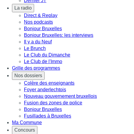
Dernier JT
La radio
Direct & Replay
Nos podcasts
Bonjour Bruxelles
Bonjour Bruxelles: les interviews
Il y a du Neuf
Le Brunch
Le Club du Dimanche
Le Club de l'Immo
Grille des programmes
Nos dossiers
Colère des enseignants
Foyer anderlechtois
Nouveau gouvernement bruxellois
Fusion des zones de police
Bonjour Bruxelles
Fusillades à Bruxelles
Ma Commune
Concours