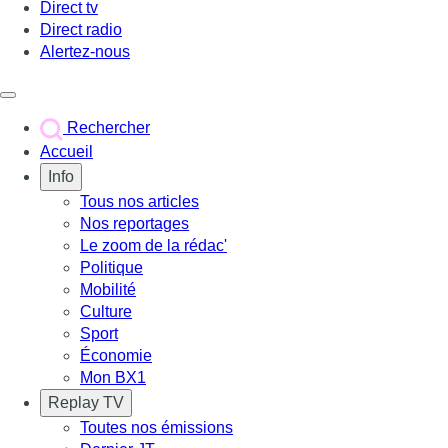
Direct tv
Direct radio
Alertez-nous
Déclencher le menu
Rechercher
Accueil
Info
Tous nos articles
Nos reportages
Le zoom de la rédac'
Politique
Mobilité
Culture
Sport
Économie
Mon BX1
Replay TV
Toutes nos émissions