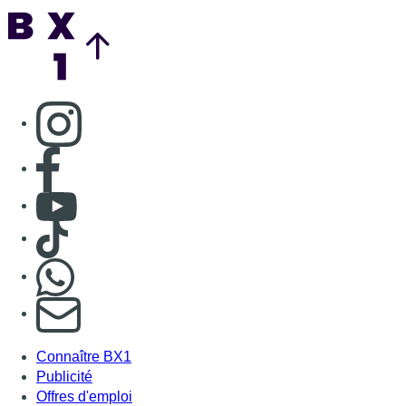
Back to top
Consulter page Instagram
Consulter page Facebook
Consulter Youtube
Consulter TikTok
Nous rejoindre sur Whatsapp
S'abonner à notre newsletter
Connaître BX1
Publicité
Offres d'emploi