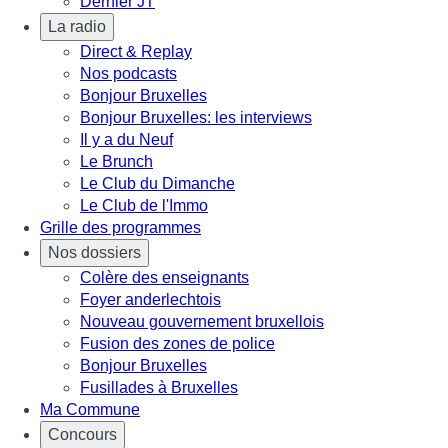
Dernier JT
La radio
Direct & Replay
Nos podcasts
Bonjour Bruxelles
Bonjour Bruxelles: les interviews
Il y a du Neuf
Le Brunch
Le Club du Dimanche
Le Club de l'Immo
Grille des programmes
Nos dossiers
Colère des enseignants
Foyer anderlechtois
Nouveau gouvernement bruxellois
Fusion des zones de police
Bonjour Bruxelles
Fusillades à Bruxelles
Ma Commune
Concours