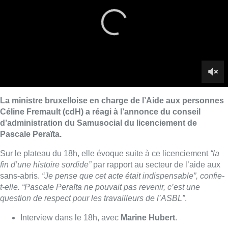
Sur le plateau du 18h, elle évoque suite à ce licenciement
“la
fin d’une histoire sordide”
par rapport au secteur de l’aide aux
sans-abris.
“Je pense que cet acte était indispensable”, confie-
t-elle. “Pascale Peraïta ne pouvait pas revenir, c’est une
question de respect pour les travailleurs de l’ASBL”
.
Interview dans le 18h, avec
Marine Hubert
.
Lire aussi :
Un nouveau club de MMA ouvre
ses portes à Evere : “C’est pas
comme on voit à la télé”