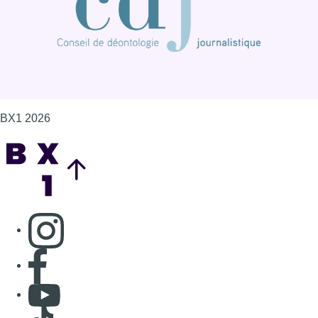
Consulter page Instagram
Consulter page Facebook
Consulter Youtube
Consulter TikTok
Nous rejoindre sur Whatsapp
S'abonner à notre newsletter
Connaître BX1
Publicité
Offres d'emploi
Contact
Mentions légales
Politique de cookies (UE)