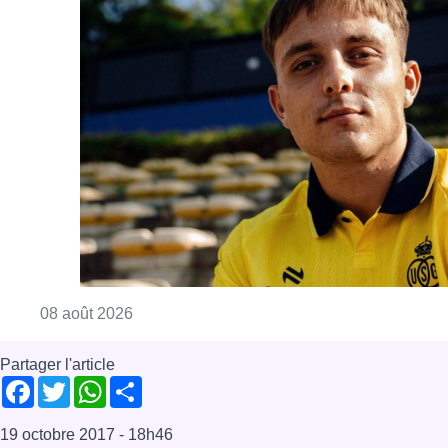
Consulter l'article "L’Union Saint-Gilloise at
08 août 2026
Partager l'article
Facebook
Twitter
WhatsApp
Share
19 octobre 2017
- 18h46
cdH
Céline Fremault
Politique
News
Samusocial
Offres d’emploi