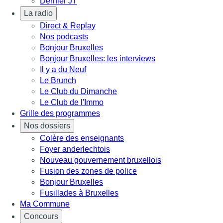
Dernier JT
La radio
Direct & Replay
Nos podcasts
Bonjour Bruxelles
Bonjour Bruxelles: les interviews
Il y a du Neuf
Le Brunch
Le Club du Dimanche
Le Club de l'Immo
Grille des programmes
Nos dossiers
Colère des enseignants
Foyer anderlechtois
Nouveau gouvernement bruxellois
Fusion des zones de police
Bonjour Bruxelles
Fusillades à Bruxelles
Ma Commune
Concours