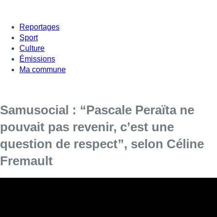
Reportages
Sport
Culture
Émissions
Ma commune
Samusocial : “Pascale Peraïta ne
pouvait pas revenir, c’est une
question de respect”, selon Céline
Fremault
La ministre bruxelloise en charge de l’Aide aux personnes
Céline Fremault (cdH) a réagi à l’annonce du conseil
d’administration du Samusocial du licenciement de
Pascale Peraïta.