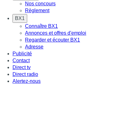
Nos concours
Règlement
BX1
Connaître BX1
Annonces et offres d'emploi
Regarder et écouter BX1
Adresse
Publicité
Contact
Direct tv
Direct radio
Alertez-nous