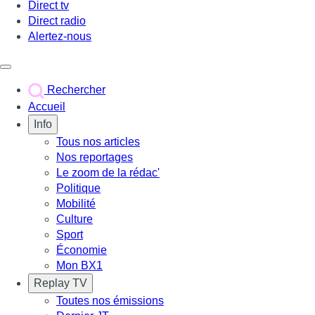
Direct tv
Direct radio
Alertez-nous
Déclencher le menu
Rechercher
Accueil
Info
Tous nos articles
Nos reportages
Le zoom de la rédac'
Politique
Mobilité
Culture
Sport
Économie
Mon BX1
Replay TV
Toutes nos émissions