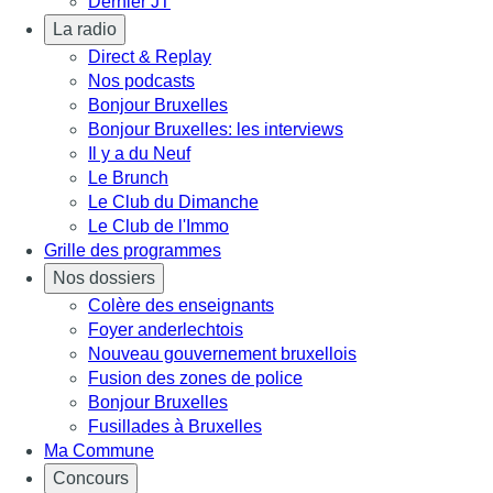
Dernier JT
La radio
Direct & Replay
Nos podcasts
Bonjour Bruxelles
Bonjour Bruxelles: les interviews
Il y a du Neuf
Le Brunch
Le Club du Dimanche
Le Club de l'Immo
Grille des programmes
Nos dossiers
Colère des enseignants
Foyer anderlechtois
Nouveau gouvernement bruxellois
Fusion des zones de police
Bonjour Bruxelles
Fusillades à Bruxelles
Ma Commune
Concours