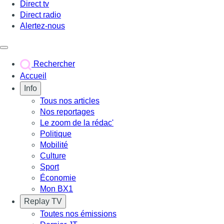
Direct tv
Direct radio
Alertez-nous
Déclencher le menu
Rechercher
Accueil
Info
Tous nos articles
Nos reportages
Le zoom de la rédac'
Politique
Mobilité
Culture
Sport
Économie
Mon BX1
Replay TV
Toutes nos émissions