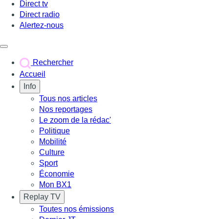
Direct tv
Direct radio
Alertez-nous
Déclencher le menu
Rechercher
Accueil
Info
Tous nos articles
Nos reportages
Le zoom de la rédac'
Politique
Mobilité
Culture
Sport
Économie
Mon BX1
Replay TV
Toutes nos émissions