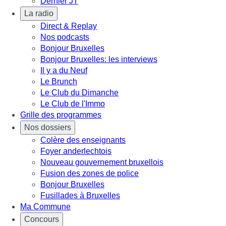
Dernier JT
La radio
Direct & Replay
Nos podcasts
Bonjour Bruxelles
Bonjour Bruxelles: les interviews
Il y a du Neuf
Le Brunch
Le Club du Dimanche
Le Club de l'Immo
Grille des programmes
Nos dossiers
Colère des enseignants
Foyer anderlechtois
Nouveau gouvernement bruxellois
Fusion des zones de police
Bonjour Bruxelles
Fusillades à Bruxelles
Ma Commune
Concours