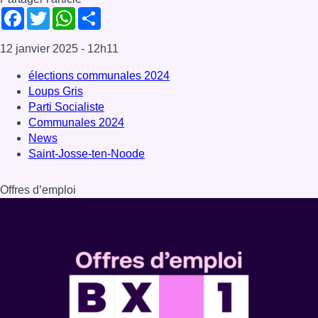
Facebook
Twitter
WhatsApp
Share
12 janvier 2025
- 12h11
élections communales 2024
Loups Gris
Parti Socialiste
Communales 2024
News
Saint-Josse-ten-Noode
Offres d’emploi