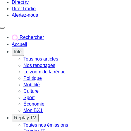
Direct tv
Direct radio
Alertez-nous
Déclencher le menu
Rechercher
Accueil
Info
Tous nos articles
Nos reportages
Le zoom de la rédac'
Politique
Mobilité
Culture
Sport
Économie
Mon BX1
Replay TV
Toutes nos émissions