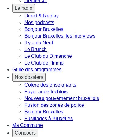
Dernier JT
La radio
Direct & Replay
Nos podcasts
Bonjour Bruxelles
Bonjour Bruxelles: les interviews
Il y a du Neuf
Le Brunch
Le Club du Dimanche
Le Club de l'Immo
Grille des programmes
Nos dossiers
Colère des enseignants
Foyer anderlechtois
Nouveau gouvernement bruxellois
Fusion des zones de police
Bonjour Bruxelles
Fusillades à Bruxelles
Ma Commune
Concours