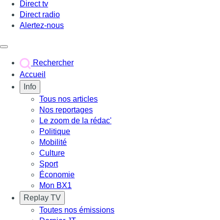
Direct tv
Direct radio
Alertez-nous
Déclencher le menu
Rechercher
Accueil
Info
Tous nos articles
Nos reportages
Le zoom de la rédac'
Politique
Mobilité
Culture
Sport
Économie
Mon BX1
Replay TV
Toutes nos émissions