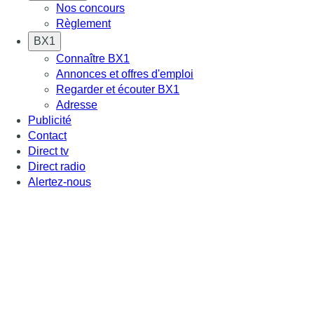
Nos concours
Règlement
BX1
Connaître BX1
Annonces et offres d'emploi
Regarder et écouter BX1
Adresse
Publicité
Contact
Direct tv
Direct radio
Alertez-nous