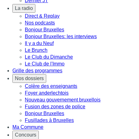
Dernier JT
La radio
Direct & Replay
Nos podcasts
Bonjour Bruxelles
Bonjour Bruxelles: les interviews
Il y a du Neuf
Le Brunch
Le Club du Dimanche
Le Club de l'Immo
Grille des programmes
Nos dossiers
Colère des enseignants
Foyer anderlechtois
Nouveau gouvernement bruxellois
Fusion des zones de police
Bonjour Bruxelles
Fusillades à Bruxelles
Ma Commune
Concours