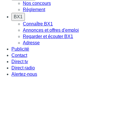
Nos concours
Règlement
BX1
Connaître BX1
Annonces et offres d'emploi
Regarder et écouter BX1
Adresse
Publicité
Contact
Direct tv
Direct radio
Alertez-nous