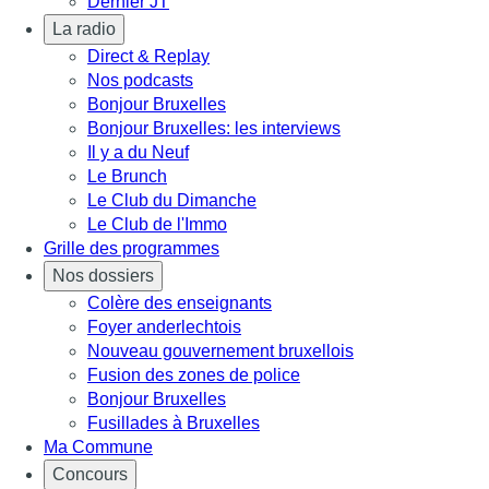
Dernier JT
La radio
Direct & Replay
Nos podcasts
Bonjour Bruxelles
Bonjour Bruxelles: les interviews
Il y a du Neuf
Le Brunch
Le Club du Dimanche
Le Club de l'Immo
Grille des programmes
Nos dossiers
Colère des enseignants
Foyer anderlechtois
Nouveau gouvernement bruxellois
Fusion des zones de police
Bonjour Bruxelles
Fusillades à Bruxelles
Ma Commune
Concours