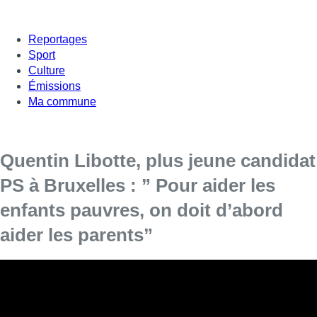
Reportages
Sport
Culture
Émissions
Ma commune
Quentin Libotte, plus jeune candidat
PS à Bruxelles : ” Pour aider les
enfants pauvres, on doit d’abord
aider les parents”
Ce jeudi, BX1 lance une série d’interviews sur les plus
jeunes candidats des six partis politiques traditionnels qui
se présentent aux élections du 9 juin. Dans Bonjour
Bruxelles, Fabrice Grosfilley reçoit comme premier jeune