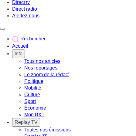
Direct tv
Direct radio
Alertez-nous
Déclencher le menu
Rechercher
Accueil
Info
Tous nos articles
Nos reportages
Le zoom de la rédac'
Politique
Mobilité
Culture
Sport
Économie
Mon BX1
Replay TV
Toutes nos émissions