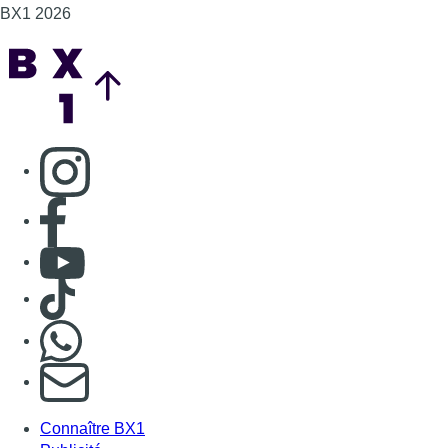
Consulter TikTok
Nous rejoindre sur Whatsapp
S'abonner à notre newsletter
Connaître BX1
Publicité
Offres d'emploi
Contact
Mentions légales
Politique de cookies (UE)
Gérer les cookies