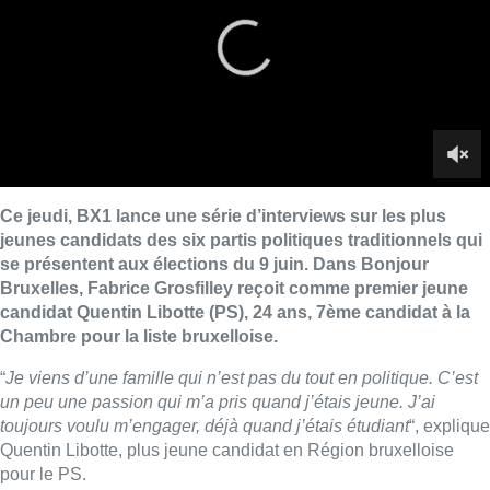
candidat Quentin Libotte (PS), 24 ans, 7ème candidat à la
Chambre pour la liste bruxelloise.
“
Je viens d’une famille qui n’est pas du tout en politique. C’est
un peu une passion qui m’a pris quand j’étais jeune. J’ai
toujours voulu m’engager, déjà quand j’étais étudiant
“, explique
Quentin Libotte, plus jeune candidat en Région bruxelloise
pour le PS.
Aujourd’hui, le candidat travaille au cabinet de la ministre
fédérale Karine Lalieux, où il suit les questions de précarité et
d’inclusion sociale. A Bruxelles, quatre enfants sur dix vivent
dans une famille sous le seuil de pauvreté. Est-ce un échec du
monde politique ? “
Ce n’est pas un échec, c’est une
responsabilité collective. Les chiffres sont inquiétants, mais je
ne suis pas de ceux qui se résignent, qui disent “c’est comme
ça, tant pis, on ne peut rien y faire”. Ce sont surtout des
matières données aux entités fédérées – communautés et
régions. Le fédéral, où je travaille, a pris sa part de
responsabilité. Il n’y a pas d’enfants pauvres, il y a des parents
pauvres. Pour aider les enfants, on doit aider les parents en