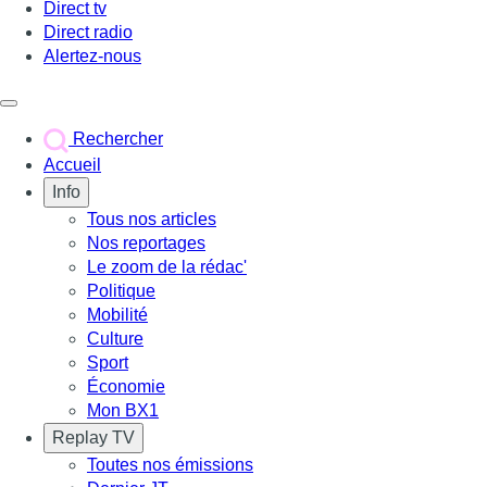
Direct tv
Direct radio
Alertez-nous
Déclencher le menu
Rechercher
Accueil
Info
Tous nos articles
Nos reportages
Le zoom de la rédac'
Politique
Mobilité
Culture
Sport
Économie
Mon BX1
Replay TV
Toutes nos émissions