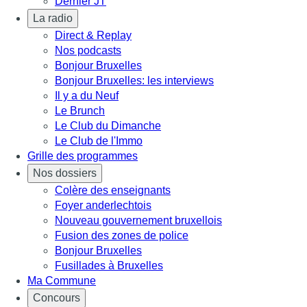
Dernier JT
La radio
Direct & Replay
Nos podcasts
Bonjour Bruxelles
Bonjour Bruxelles: les interviews
Il y a du Neuf
Le Brunch
Le Club du Dimanche
Le Club de l'Immo
Grille des programmes
Nos dossiers
Colère des enseignants
Foyer anderlechtois
Nouveau gouvernement bruxellois
Fusion des zones de police
Bonjour Bruxelles
Fusillades à Bruxelles
Ma Commune
Concours