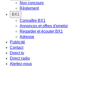
Nos concours
Règlement
BX1
Connaître BX1
Annonces et offres d'emploi
Regarder et écouter BX1
Adresse
Publicité
Contact
Direct tv
Direct radio
Alertez-nous