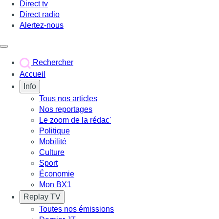
Direct tv
Direct radio
Alertez-nous
Déclencher le menu
Rechercher
Accueil
Info
Tous nos articles
Nos reportages
Le zoom de la rédac'
Politique
Mobilité
Culture
Sport
Économie
Mon BX1
Replay TV
Toutes nos émissions