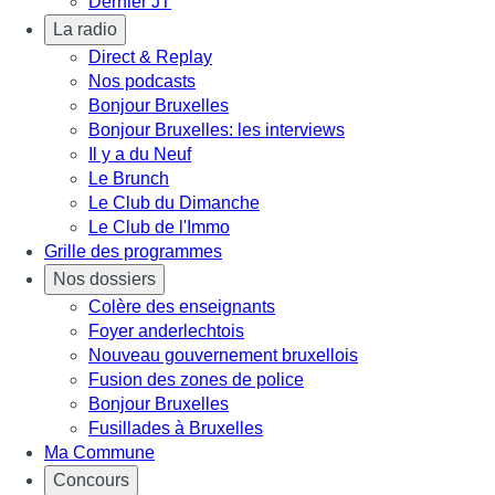
Dernier JT
La radio
Direct & Replay
Nos podcasts
Bonjour Bruxelles
Bonjour Bruxelles: les interviews
Il y a du Neuf
Le Brunch
Le Club du Dimanche
Le Club de l'Immo
Grille des programmes
Nos dossiers
Colère des enseignants
Foyer anderlechtois
Nouveau gouvernement bruxellois
Fusion des zones de police
Bonjour Bruxelles
Fusillades à Bruxelles
Ma Commune
Concours