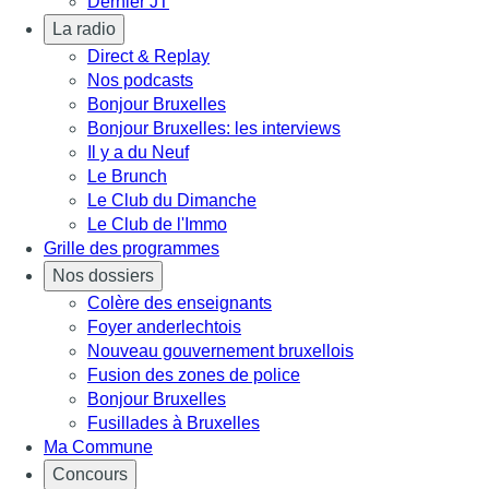
Dernier JT
La radio
Direct & Replay
Nos podcasts
Bonjour Bruxelles
Bonjour Bruxelles: les interviews
Il y a du Neuf
Le Brunch
Le Club du Dimanche
Le Club de l'Immo
Grille des programmes
Nos dossiers
Colère des enseignants
Foyer anderlechtois
Nouveau gouvernement bruxellois
Fusion des zones de police
Bonjour Bruxelles
Fusillades à Bruxelles
Ma Commune
Concours