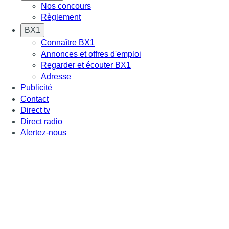
Nos concours
Règlement
BX1
Connaître BX1
Annonces et offres d'emploi
Regarder et écouter BX1
Adresse
Publicité
Contact
Direct tv
Direct radio
Alertez-nous