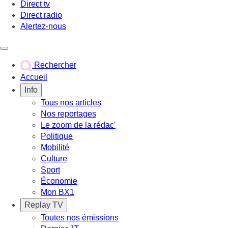
Direct tv
Direct radio
Alertez-nous
Déclencher le menu
Rechercher
Accueil
Info
Tous nos articles
Nos reportages
Le zoom de la rédac'
Politique
Mobilité
Culture
Sport
Économie
Mon BX1
Replay TV
Toutes nos émissions