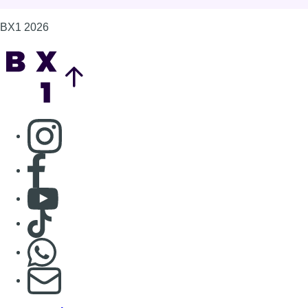
BX1 2026
Back to top
Consulter page Instagram
Consulter page Facebook
Consulter Youtube
Consulter TikTok
Nous rejoindre sur Whatsapp
S'abonner à notre newsletter