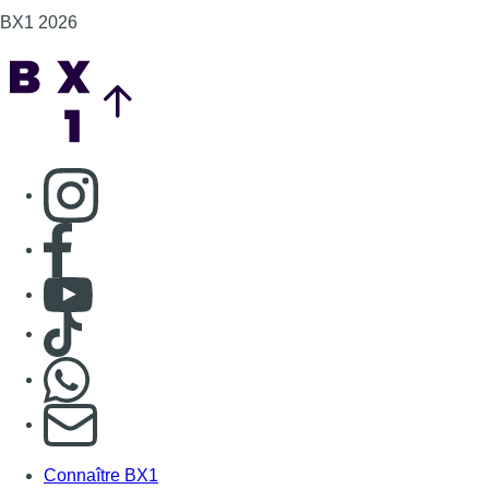
BX1 2026
Back to top
Consulter page Instagram
Consulter page Facebook
Consulter Youtube
Consulter TikTok
Nous rejoindre sur Whatsapp
S'abonner à notre newsletter
Connaître BX1