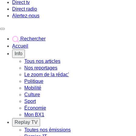
Direct tv
Direct radio
Alertez-nous
Déclencher le menu
Rechercher
Accueil
Info
Tous nos articles
Nos reportages
Le zoom de la rédac'
Politique
Mobilité
Culture
Sport
Économie
Mon BX1
Replay TV
Toutes nos émissions