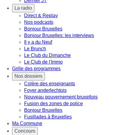
Dernier JT
La radio
Direct & Replay
Nos podcasts
Bonjour Bruxelles
Bonjour Bruxelles: les interviews
Il y a du Neuf
Le Brunch
Le Club du Dimanche
Le Club de l'Immo
Grille des programmes
Nos dossiers
Colère des enseignants
Foyer anderlechtois
Nouveau gouvernement bruxellois
Fusion des zones de police
Bonjour Bruxelles
Fusillades à Bruxelles
Ma Commune
Concours