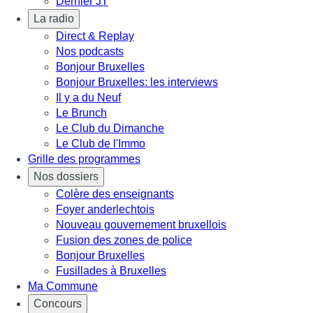
Dernier JT
La radio
Direct & Replay
Nos podcasts
Bonjour Bruxelles
Bonjour Bruxelles: les interviews
Il y a du Neuf
Le Brunch
Le Club du Dimanche
Le Club de l'Immo
Grille des programmes
Nos dossiers
Colère des enseignants
Foyer anderlechtois
Nouveau gouvernement bruxellois
Fusion des zones de police
Bonjour Bruxelles
Fusillades à Bruxelles
Ma Commune
Concours