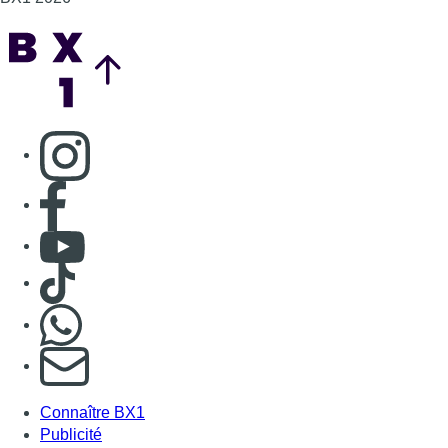
Back to top
Consulter page Instagram
Consulter page Facebook
Consulter Youtube
Consulter TikTok
Nous rejoindre sur Whatsapp
S'abonner à notre newsletter
Connaître BX1
Publicité