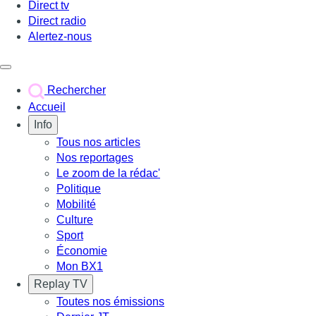
Direct tv
Direct radio
Alertez-nous
Déclencher le menu
Rechercher
Accueil
Info
Tous nos articles
Nos reportages
Le zoom de la rédac'
Politique
Mobilité
Culture
Sport
Économie
Mon BX1
Replay TV
Toutes nos émissions