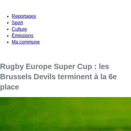
Reportages
Sport
Culture
Émissions
Ma commune
Rugby Europe Super Cup : les
Brussels Devils terminent à la 6e
place