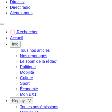
Direct tv
Direct radio
Alertez-nous
Déclencher le menu
Rechercher
Accueil
Info
Tous nos articles
Nos reportages
Le zoom de la rédac'
Politique
Mobilité
Culture
Sport
Économie
Mon BX1
Replay TV
Toutes nos émissions