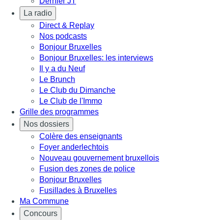
Dernier JT
La radio
Direct & Replay
Nos podcasts
Bonjour Bruxelles
Bonjour Bruxelles: les interviews
Il y a du Neuf
Le Brunch
Le Club du Dimanche
Le Club de l'Immo
Grille des programmes
Nos dossiers
Colère des enseignants
Foyer anderlechtois
Nouveau gouvernement bruxellois
Fusion des zones de police
Bonjour Bruxelles
Fusillades à Bruxelles
Ma Commune
Concours