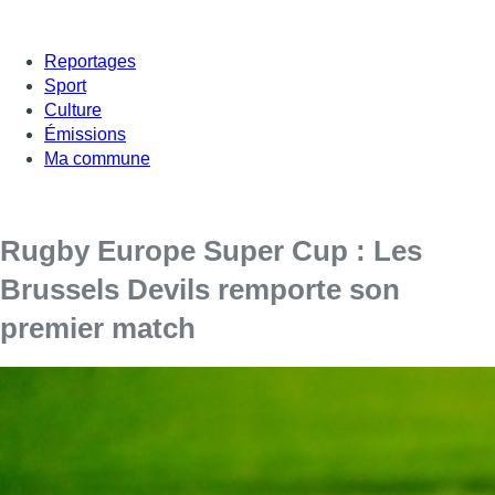
Reportages
Sport
Culture
Émissions
Ma commune
Rugby Europe Super Cup : Les
Brussels Devils remporte son
premier match