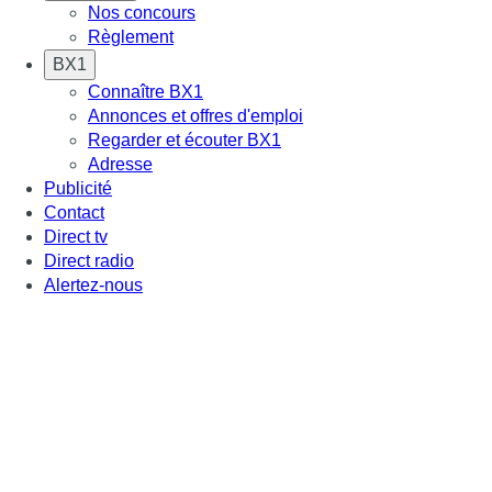
Nos concours
Règlement
BX1
Connaître BX1
Annonces et offres d'emploi
Regarder et écouter BX1
Adresse
Publicité
Contact
Direct tv
Direct radio
Alertez-nous