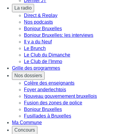
Dernier JT
La radio
Direct & Replay
Nos podcasts
Bonjour Bruxelles
Bonjour Bruxelles: les interviews
Il y a du Neuf
Le Brunch
Le Club du Dimanche
Le Club de l'Immo
Grille des programmes
Nos dossiers
Colère des enseignants
Foyer anderlechtois
Nouveau gouvernement bruxellois
Fusion des zones de police
Bonjour Bruxelles
Fusillades à Bruxelles
Ma Commune
Concours