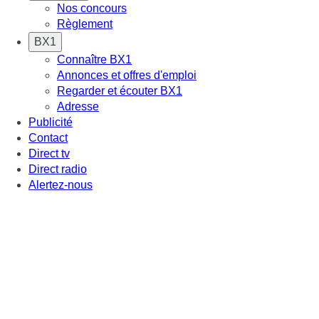
Nos concours
Règlement
BX1
Connaître BX1
Annonces et offres d'emploi
Regarder et écouter BX1
Adresse
Publicité
Contact
Direct tv
Direct radio
Alertez-nous