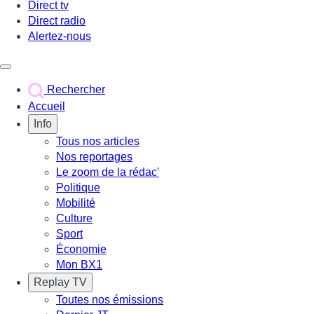
Direct tv
Direct radio
Alertez-nous
Déclencher le menu
Rechercher
Accueil
Info
Tous nos articles
Nos reportages
Le zoom de la rédac'
Politique
Mobilité
Culture
Sport
Économie
Mon BX1
Replay TV
Toutes nos émissions