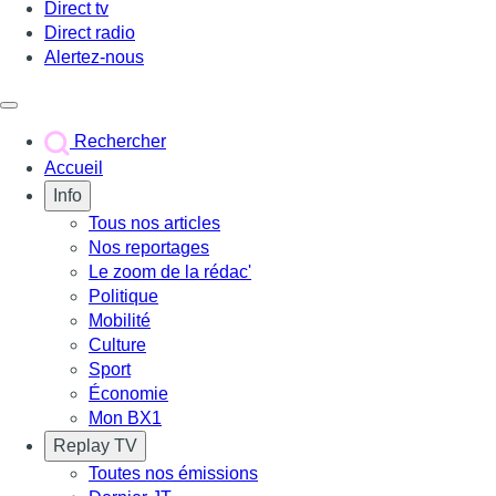
Direct tv
Direct radio
Alertez-nous
Déclencher le menu
Rechercher
Accueil
Info
Tous nos articles
Nos reportages
Le zoom de la rédac'
Politique
Mobilité
Culture
Sport
Économie
Mon BX1
Replay TV
Toutes nos émissions