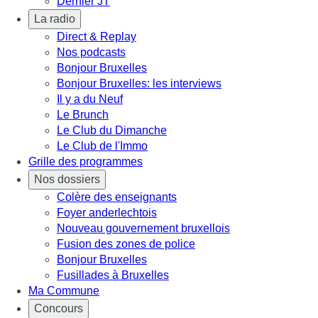
Dernier JT
La radio
Direct & Replay
Nos podcasts
Bonjour Bruxelles
Bonjour Bruxelles: les interviews
Il y a du Neuf
Le Brunch
Le Club du Dimanche
Le Club de l'Immo
Grille des programmes
Nos dossiers
Colère des enseignants
Foyer anderlechtois
Nouveau gouvernement bruxellois
Fusion des zones de police
Bonjour Bruxelles
Fusillades à Bruxelles
Ma Commune
Concours