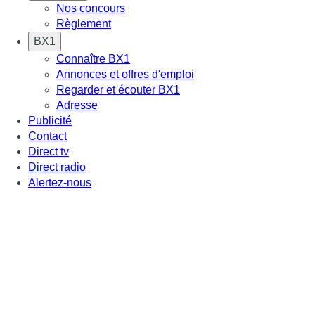
Nos concours
Règlement
BX1
Connaître BX1
Annonces et offres d'emploi
Regarder et écouter BX1
Adresse
Publicité
Contact
Direct tv
Direct radio
Alertez-nous