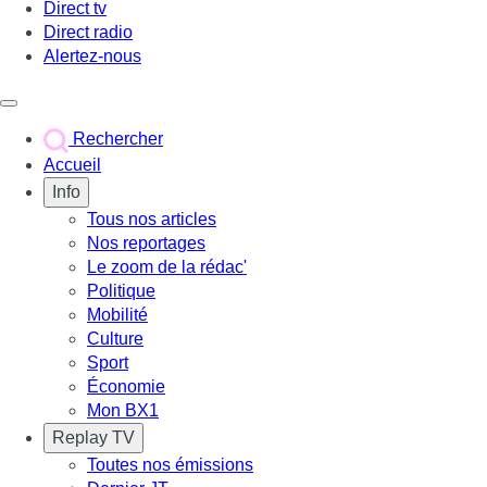
Direct tv
Direct radio
Alertez-nous
Déclencher le menu
Rechercher
Accueil
Info
Tous nos articles
Nos reportages
Le zoom de la rédac'
Politique
Mobilité
Culture
Sport
Économie
Mon BX1
Replay TV
Toutes nos émissions