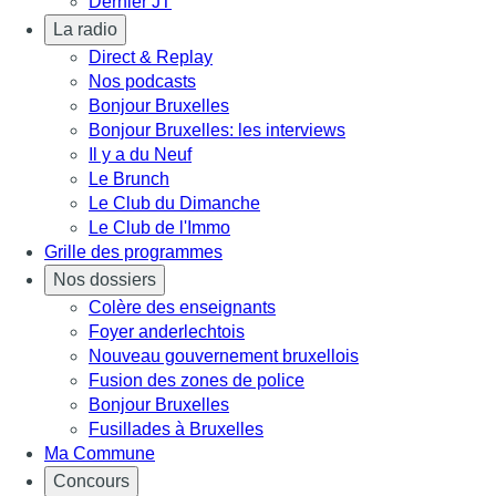
Dernier JT
La radio
Direct & Replay
Nos podcasts
Bonjour Bruxelles
Bonjour Bruxelles: les interviews
Il y a du Neuf
Le Brunch
Le Club du Dimanche
Le Club de l'Immo
Grille des programmes
Nos dossiers
Colère des enseignants
Foyer anderlechtois
Nouveau gouvernement bruxellois
Fusion des zones de police
Bonjour Bruxelles
Fusillades à Bruxelles
Ma Commune
Concours