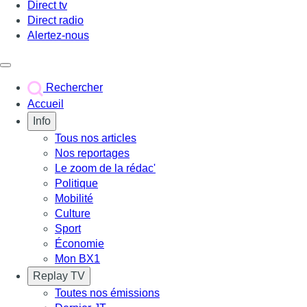
Direct tv
Direct radio
Alertez-nous
Déclencher le menu
Rechercher
Accueil
Info
Tous nos articles
Nos reportages
Le zoom de la rédac'
Politique
Mobilité
Culture
Sport
Économie
Mon BX1
Replay TV
Toutes nos émissions