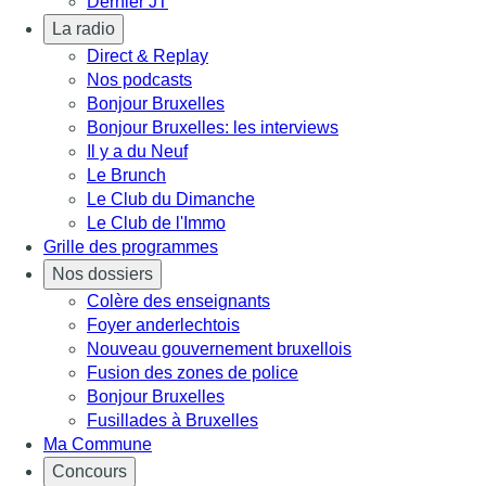
Dernier JT
La radio
Direct & Replay
Nos podcasts
Bonjour Bruxelles
Bonjour Bruxelles: les interviews
Il y a du Neuf
Le Brunch
Le Club du Dimanche
Le Club de l'Immo
Grille des programmes
Nos dossiers
Colère des enseignants
Foyer anderlechtois
Nouveau gouvernement bruxellois
Fusion des zones de police
Bonjour Bruxelles
Fusillades à Bruxelles
Ma Commune
Concours