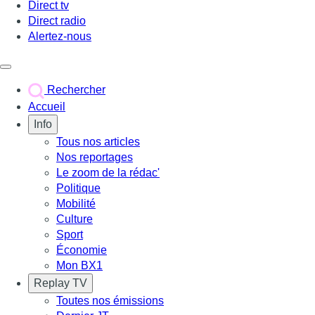
Direct tv
Direct radio
Alertez-nous
Déclencher le menu
Rechercher
Accueil
Info
Tous nos articles
Nos reportages
Le zoom de la rédac'
Politique
Mobilité
Culture
Sport
Économie
Mon BX1
Replay TV
Toutes nos émissions