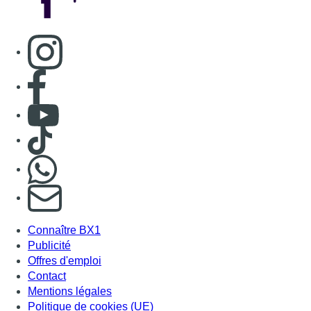
Consulter page Instagram
Consulter page Facebook
Consulter Youtube
Consulter TikTok
Nous rejoindre sur Whatsapp
S'abonner à notre newsletter
Connaître BX1
Publicité
Offres d'emploi
Contact
Mentions légales
Politique de cookies (UE)