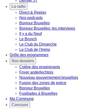
Dernier JT
La radio
Direct & Replay
Nos podcasts
Bonjour Bruxelles
Bonjour Bruxelles: les interviews
Il y a du Neuf
Le Brunch
Le Club du Dimanche
Le Club de l'Immo
Grille des programmes
Nos dossiers
Colère des enseignants
Foyer anderlechtois
Nouveau gouvernement bruxellois
Fusion des zones de police
Bonjour Bruxelles
Fusillades à Bruxelles
Ma Commune
Concours