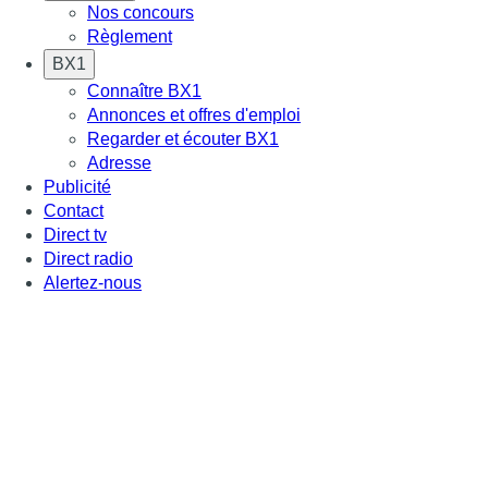
Nos concours
Règlement
BX1
Connaître BX1
Annonces et offres d'emploi
Regarder et écouter BX1
Adresse
Publicité
Contact
Direct tv
Direct radio
Alertez-nous