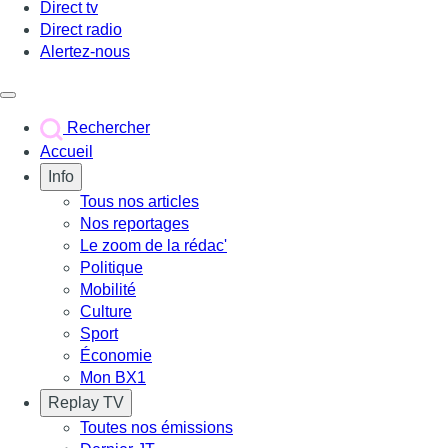
Direct tv
Direct radio
Alertez-nous
Déclencher le menu
Rechercher
Accueil
Info
Tous nos articles
Nos reportages
Le zoom de la rédac'
Politique
Mobilité
Culture
Sport
Économie
Mon BX1
Replay TV
Toutes nos émissions