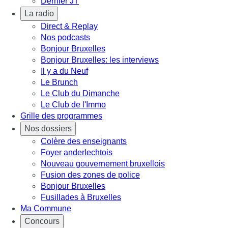
Dernier JT
La radio
Direct & Replay
Nos podcasts
Bonjour Bruxelles
Bonjour Bruxelles: les interviews
Il y a du Neuf
Le Brunch
Le Club du Dimanche
Le Club de l'Immo
Grille des programmes
Nos dossiers
Colère des enseignants
Foyer anderlechtois
Nouveau gouvernement bruxellois
Fusion des zones de police
Bonjour Bruxelles
Fusillades à Bruxelles
Ma Commune
Concours