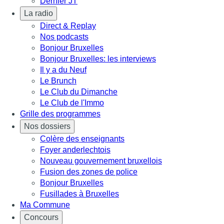
Dernier JT
La radio
Direct & Replay
Nos podcasts
Bonjour Bruxelles
Bonjour Bruxelles: les interviews
Il y a du Neuf
Le Brunch
Le Club du Dimanche
Le Club de l'Immo
Grille des programmes
Nos dossiers
Colère des enseignants
Foyer anderlechtois
Nouveau gouvernement bruxellois
Fusion des zones de police
Bonjour Bruxelles
Fusillades à Bruxelles
Ma Commune
Concours