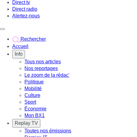
Direct tv
Direct radio
Alertez-nous
Déclencher le menu
Rechercher
Accueil
Info
Tous nos articles
Nos reportages
Le zoom de la rédac'
Politique
Mobilité
Culture
Sport
Économie
Mon BX1
Replay TV
Toutes nos émissions