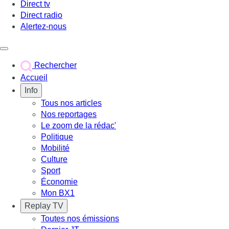
Direct tv
Direct radio
Alertez-nous
Déclencher le menu
Rechercher
Accueil
Info
Tous nos articles
Nos reportages
Le zoom de la rédac'
Politique
Mobilité
Culture
Sport
Économie
Mon BX1
Replay TV
Toutes nos émissions