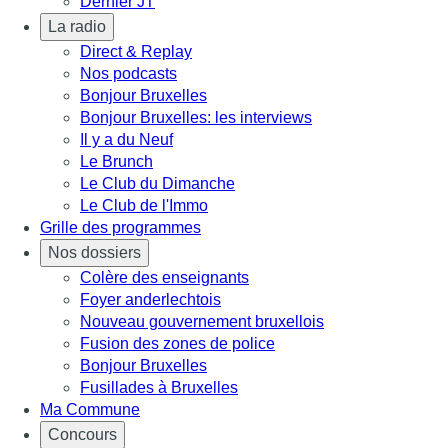
Dernier JT
La radio
Direct & Replay
Nos podcasts
Bonjour Bruxelles
Bonjour Bruxelles: les interviews
Il y a du Neuf
Le Brunch
Le Club du Dimanche
Le Club de l'Immo
Grille des programmes
Nos dossiers
Colère des enseignants
Foyer anderlechtois
Nouveau gouvernement bruxellois
Fusion des zones de police
Bonjour Bruxelles
Fusillades à Bruxelles
Ma Commune
Concours