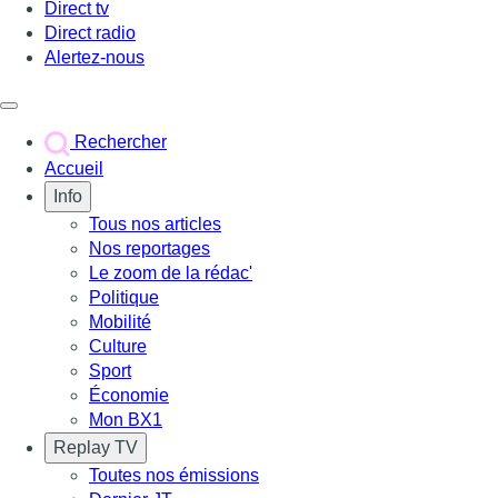
Direct tv
Direct radio
Alertez-nous
Déclencher le menu
Rechercher
Accueil
Info
Tous nos articles
Nos reportages
Le zoom de la rédac'
Politique
Mobilité
Culture
Sport
Économie
Mon BX1
Replay TV
Toutes nos émissions