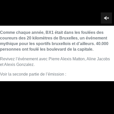
Voir la seconde partie de l’émission :
Revoir l’émission sur Facebook :
https://www.facebook.com/BX1officiel/videos/96879409328590
Lire aussi :