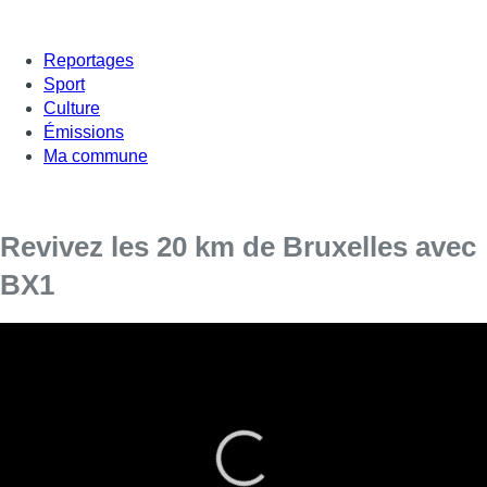
Reportages
Sport
Culture
Émissions
Ma commune
Revivez les 20 km de Bruxelles avec
BX1
Comme chaque année, BX1 était dans les foulées des
coureurs des 20 kilomètres de Bruxelles, un événement
mythique pour les sportifs bruxellois et d’ailleurs. 40.000
personnes ont foulé les boulevard de la capitale.
Revivez l’événement avec Pierre Alexis Matton, Aline Jacobs
et Alexis Gonzalez.