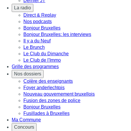
Dernier JT
La radio
Direct & Replay
Nos podcasts
Bonjour Bruxelles
Bonjour Bruxelles: les interviews
Il y a du Neuf
Le Brunch
Le Club du Dimanche
Le Club de l'Immo
Grille des programmes
Nos dossiers
Colère des enseignants
Foyer anderlechtois
Nouveau gouvernement bruxellois
Fusion des zones de police
Bonjour Bruxelles
Fusillades à Bruxelles
Ma Commune
Concours