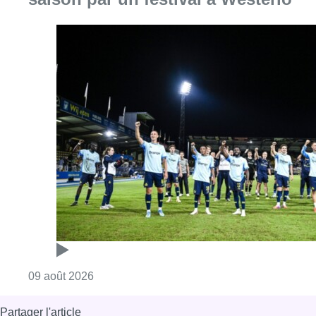
Consulter l'article "L’Union Saint-Gilloise dé
09 août 2026
Partager l'article
Facebook
Twitter
WhatsApp
Share
28 mai 2018
- 12h38
BX1
Evenement
20 km de Bruxelles
News
Sport
Offres d’emploi