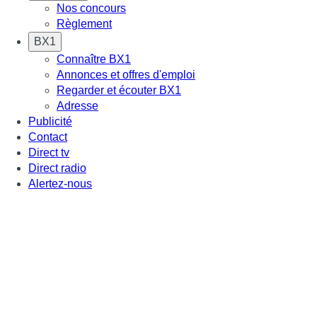
Nos concours
Règlement
BX1
Connaître BX1
Annonces et offres d'emploi
Regarder et écouter BX1
Adresse
Publicité
Contact
Direct tv
Direct radio
Alertez-nous