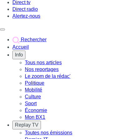
Direct tv
Direct radio
Alertez-nous
Déclencher le menu
Rechercher
Accueil
Info
Tous nos articles
Nos reportages
Le zoom de la rédac'
Politique
Mobilité
Culture
Sport
Économie
Mon BX1
Replay TV
Toutes nos émissions