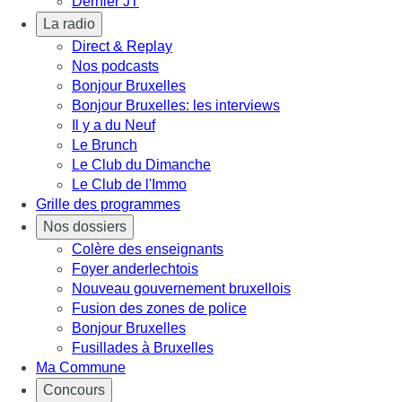
Dernier JT
La radio
Direct & Replay
Nos podcasts
Bonjour Bruxelles
Bonjour Bruxelles: les interviews
Il y a du Neuf
Le Brunch
Le Club du Dimanche
Le Club de l'Immo
Grille des programmes
Nos dossiers
Colère des enseignants
Foyer anderlechtois
Nouveau gouvernement bruxellois
Fusion des zones de police
Bonjour Bruxelles
Fusillades à Bruxelles
Ma Commune
Concours