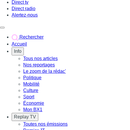
Direct tv
Direct radio
Alertez-nous
Déclencher le menu
Rechercher
Accueil
Info
Tous nos articles
Nos reportages
Le zoom de la rédac'
Politique
Mobilité
Culture
Sport
Économie
Mon BX1
Replay TV
Toutes nos émissions