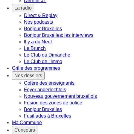
Dernier JT
La radio
Direct & Replay
Nos podcasts
Bonjour Bruxelles
Bonjour Bruxelles: les interviews
Il y a du Neuf
Le Brunch
Le Club du Dimanche
Le Club de l'Immo
Grille des programmes
Nos dossiers
Colère des enseignants
Foyer anderlechtois
Nouveau gouvernement bruxellois
Fusion des zones de police
Bonjour Bruxelles
Fusillades à Bruxelles
Ma Commune
Concours