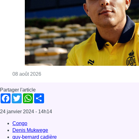
Partager l'article
Facebook
Twitter
WhatsApp
Share
24 janvier 2024
- 14h14
Congo
Denis Mukwege
guy-bernard cadière
Reparer les femmes
viol
Culture
News
Offres d’emploi