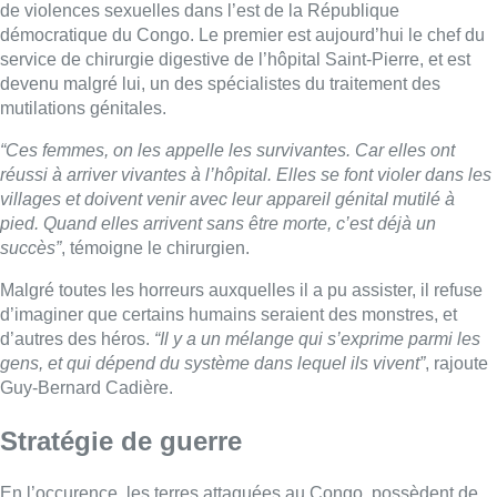
d’imaginer que certains humains seraient des monstres, et
d’autres des héros.
“Il y a un mélange qui s’exprime parmi les
gens, et qui dépend du système dans lequel ils vivent”
, rajoute
Guy-Bernard Cadière.
Stratégie de guerre
En l’occurence, les terres attaquées au Congo, possèdent de
nombreuses matières précieuses, comme de l’or ou du cobalt,
c’est donc une région très convoitée.
“Tout le monde vient la
piller, et les assaillants veulent maintenir un chaos, et
malheureusement, les bandes armées utilisent le viol comme
arme de guerre”
, rajoute-t-il.
Le viol serait selon lui, une stratégie de guerre, bien moins
chère que les armes conventionnelles, avec pourtant le même
impact.
“Cela contribue à réduire l’ordre social, une femme
violée va enfanter, si elle le peut, un enfant serpent (avec
l’ennemi), les habitants quittent leurs villages, terrorisés”
.