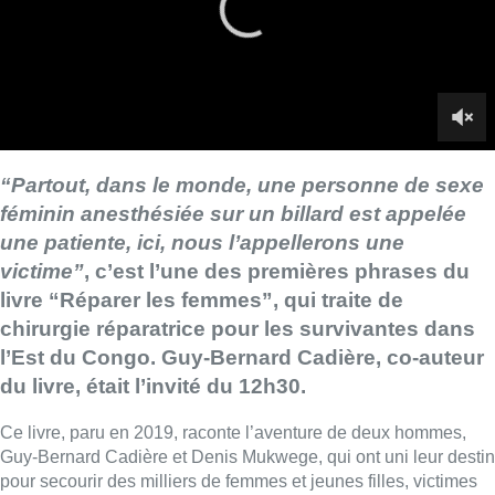
livre “Réparer les femmes”, qui traite de
chirurgie réparatrice pour les survivantes dans
l’Est du Congo. Guy-Bernard Cadière, co-auteur
du livre, était l’invité du 12h30.
Ce livre, paru en 2019, raconte l’aventure de deux hommes,
Guy-Bernard Cadière et Denis Mukwege, qui ont uni leur destin
pour secourir des milliers de femmes et jeunes filles, victimes
de violences sexuelles dans l’est de la République
démocratique du Congo. Le premier est aujourd’hui le chef du
service de chirurgie digestive de l’hôpital Saint-Pierre, et est
devenu malgré lui, un des spécialistes du traitement des
mutilations génitales.
“Ces femmes, on les appelle les survivantes. Car elles ont
réussi à arriver vivantes à l’hôpital. Elles se font violer dans les
villages et doivent venir avec leur appareil génital mutilé à
pied. Quand elles arrivent sans être morte, c’est déjà un
succès”
, témoigne le chirurgien.
Malgré toutes les horreurs auxquelles il a pu assister, il refuse