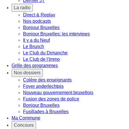
Dernier JT
La radio
Direct & Replay
Nos podcasts
Bonjour Bruxelles
Bonjour Bruxelles: les interviews
Il y a du Neuf
Le Brunch
Le Club du Dimanche
Le Club de l'Immo
Grille des programmes
Nos dossiers
Colère des enseignants
Foyer anderlechtois
Nouveau gouvernement bruxellois
Fusion des zones de police
Bonjour Bruxelles
Fusillades à Bruxelles
Ma Commune
Concours