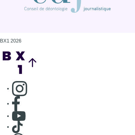
Consulter page Instagram
Consulter page Facebook
Consulter Youtube
Consulter TikTok
Nous rejoindre sur Whatsapp
S'abonner à notre newsletter
Connaître BX1
Publicité
Offres d'emploi
Contact
Mentions légales
Politique de cookies (UE)
Gérer les cookies