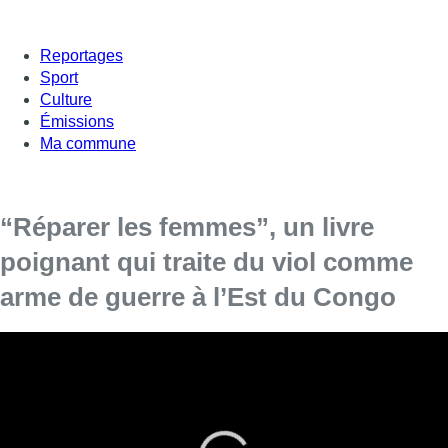
Reportages
Sport
Culture
Émissions
Ma commune
“Réparer les femmes”, un livre
poignant qui traite du viol comme
arme de guerre à l’Est du Congo
“Partout, dans le monde, une personne de sexe
féminin anesthésiée sur un billard est appelée
une patiente, ici, nous l’appellerons une
victime”
, c’est l’une des premières phrases du