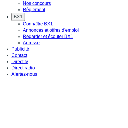
Nos concours
Règlement
BX1
Connaître BX1
Annonces et offres d'emploi
Regarder et écouter BX1
Adresse
Publicité
Contact
Direct tv
Direct radio
Alertez-nous