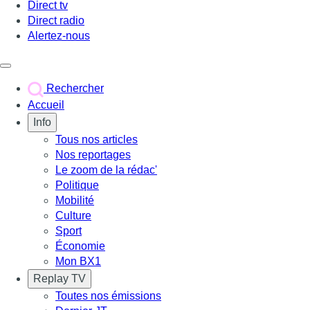
Direct tv
Direct radio
Alertez-nous
Déclencher le menu
Rechercher
Accueil
Info
Tous nos articles
Nos reportages
Le zoom de la rédac'
Politique
Mobilité
Culture
Sport
Économie
Mon BX1
Replay TV
Toutes nos émissions