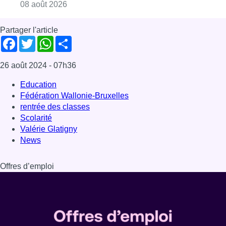
Consulter l'article "L’Union Saint-Gilloise at
08 août 2026
Partager l'article
Facebook
Twitter
WhatsApp
Share
26 août 2024
- 07h36
Education
Fédération Wallonie-Bruxelles
rentrée des classes
Scolarité
Valérie Glatigny
News
Offres d’emploi