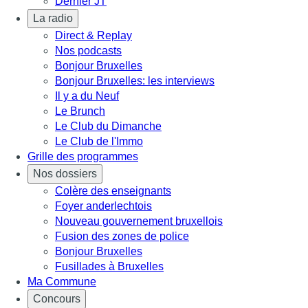
Dernier JT
La radio
Direct & Replay
Nos podcasts
Bonjour Bruxelles
Bonjour Bruxelles: les interviews
Il y a du Neuf
Le Brunch
Le Club du Dimanche
Le Club de l'Immo
Grille des programmes
Nos dossiers
Colère des enseignants
Foyer anderlechtois
Nouveau gouvernement bruxellois
Fusion des zones de police
Bonjour Bruxelles
Fusillades à Bruxelles
Ma Commune
Concours