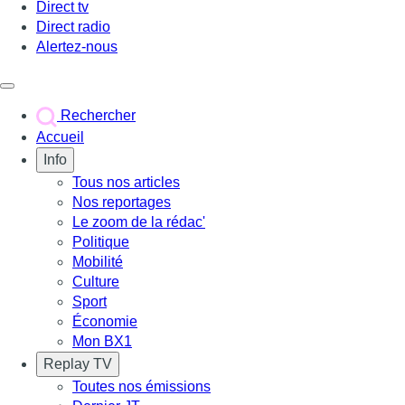
Direct tv
Direct radio
Alertez-nous
Déclencher le menu
Rechercher
Accueil
Info
Tous nos articles
Nos reportages
Le zoom de la rédac'
Politique
Mobilité
Culture
Sport
Économie
Mon BX1
Replay TV
Toutes nos émissions