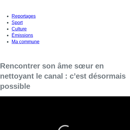
Reportages
Sport
Culture
Émissions
Ma commune
Rencontrer son âme sœur en
nettoyant le canal : c’est désormais
possible
L’association Canal It Up, propose une nouvelle
activité estivale qui mêle kayak, ramassages de
déchets et nouvelles rencontres
Faire du kayak, nettoyer le canal et rencontrer de nouvelles