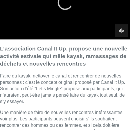
personnes : c’est le concept original proposé par Canal It Up.
Son action d’été “Let’s Mingle” propose aux participants, qui
n’auraient peut-être jamais pensé faire du kayak tout seul, de
s’y essayer.
Une manière de faire de nouvelles rencontres intéressantes,
voir plus. Les participants peuvent choisir s’ils souhaitent
rencontrer des hommes ou des femmes, et si cela doit être
amical, romantique ou si peu importe. Les binômes en profitent
pour pêcher les déchets qui polluent le canal.
■ Reportage de
Anais Corbin
,
Camille Dequeker
et
Djop
Medou
Lire aussi :
Météo: du soleil et jusqu’à 28°C ce
samedi, l’avertissement jaune à la
chaleur activé