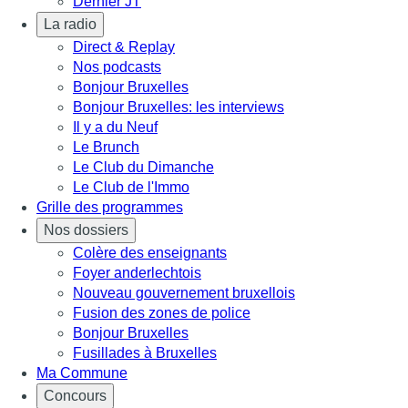
Dernier JT
La radio
Direct & Replay
Nos podcasts
Bonjour Bruxelles
Bonjour Bruxelles: les interviews
Il y a du Neuf
Le Brunch
Le Club du Dimanche
Le Club de l'Immo
Grille des programmes
Nos dossiers
Colère des enseignants
Foyer anderlechtois
Nouveau gouvernement bruxellois
Fusion des zones de police
Bonjour Bruxelles
Fusillades à Bruxelles
Ma Commune
Concours