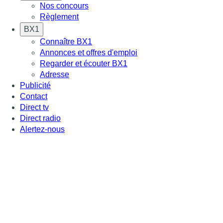
Nos concours
Règlement
BX1
Connaître BX1
Annonces et offres d'emploi
Regarder et écouter BX1
Adresse
Publicité
Contact
Direct tv
Direct radio
Alertez-nous