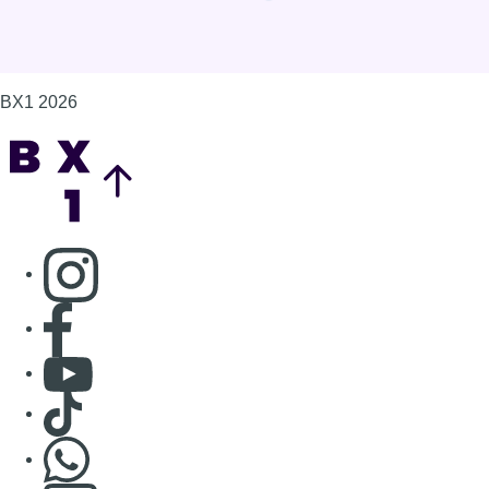
Consulter page Facebook
Consulter Youtube
Consulter TikTok
Nous rejoindre sur Whatsapp
S'abonner à notre newsletter
Connaître BX1
Publicité
Offres d'emploi
Contact
Mentions légales
Politique de cookies (UE)
Gérer les cookies