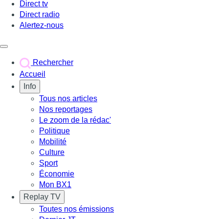
Direct tv
Direct radio
Alertez-nous
Déclencher le menu
Rechercher
Accueil
Info
Tous nos articles
Nos reportages
Le zoom de la rédac'
Politique
Mobilité
Culture
Sport
Économie
Mon BX1
Replay TV
Toutes nos émissions