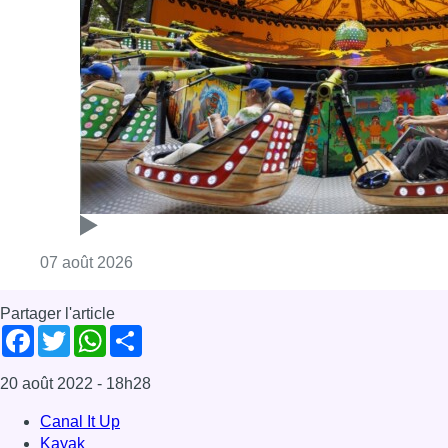
Partager l'article
Facebook
Twitter
WhatsApp
Share
20 août 2022
- 18h28
Canal It Up
Kayak
Bruxelles-ville
News
Offres d’emploi