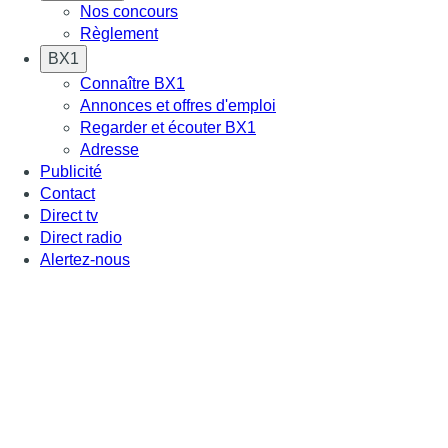
Nos concours
Règlement
BX1
Connaître BX1
Annonces et offres d'emploi
Regarder et écouter BX1
Adresse
Publicité
Contact
Direct tv
Direct radio
Alertez-nous