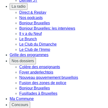
Dernier JT
La radio
Direct & Replay
Nos podcasts
Bonjour Bruxelles
Bonjour Bruxelles: les interviews
Il y a du Neuf
Le Brunch
Le Club du Dimanche
Le Club de l'Immo
Grille des programmes
Nos dossiers
Colère des enseignants
Foyer anderlechtois
Nouveau gouvernement bruxellois
Fusion des zones de police
Bonjour Bruxelles
Fusillades à Bruxelles
Ma Commune
Concours