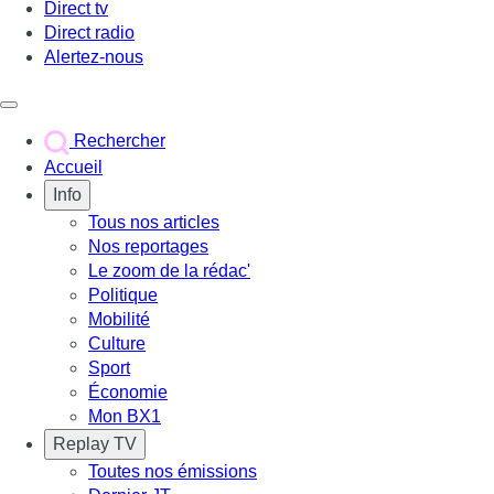
Direct tv
Direct radio
Alertez-nous
Déclencher le menu
Rechercher
Accueil
Info
Tous nos articles
Nos reportages
Le zoom de la rédac'
Politique
Mobilité
Culture
Sport
Économie
Mon BX1
Replay TV
Toutes nos émissions