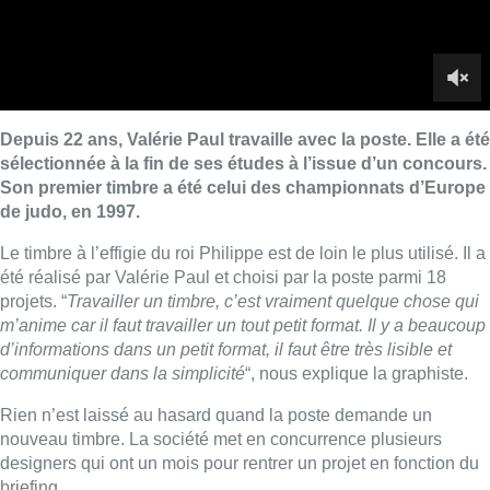
projets. “
Travailler un timbre, c’est vraiment quelque chose qui
m’anime car il faut travailler un tout petit format. Il y a beaucoup
d’informations dans un petit format, il faut être très lisible et
communiquer dans la simplicité
“, nous explique la graphiste.
Rien n’est laissé au hasard quand la poste demande un
nouveau timbre. La société met en concurrence plusieurs
designers qui ont un mois pour rentrer un projet en fonction du
briefing.
Rencontre avec cette graphiste.
■ Un reportage de
Philippe Jacquemotte
et
Yannick
Vangansbeek
Lire aussi :
L’Union Saint-Gilloise attire
Bertram Kvist, milieu danois de 21
ans qui renforce les U23