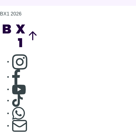
Consulter Youtube
Consulter TikTok
Nous rejoindre sur Whatsapp
S'abonner à notre newsletter
Connaître BX1
Publicité
Offres d'emploi
Contact
Mentions légales
Politique de cookies (UE)
Gérer les cookies