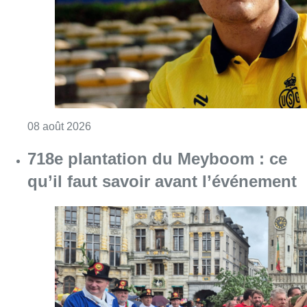
Consulter l'article "718e plantation du Meybo
08 août 2026
Survol aérien : combien coûterait la
route RNP 07L à Bruxelles sur le