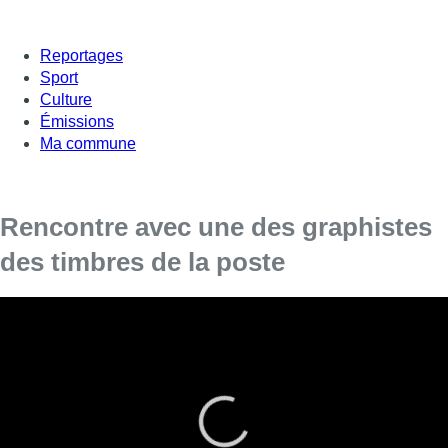
Reportages
Sport
Culture
Émissions
Ma commune
Rencontre avec une des graphistes
des timbres de la poste
Depuis 22 ans, Valérie Paul travaille avec la poste. Elle a été
sélectionnée à la fin de ses études à l’issue d’un concours.
Son premier timbre a été celui des championnats d’Europe
de judo, en 1997.
Le timbre à l’effigie du roi Philippe est de loin le plus utilisé. Il a
été réalisé par Valérie Paul et choisi par la poste parmi 18