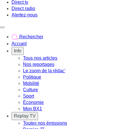
Direct tv
Direct radio
Alertez-nous
Déclencher le menu
Rechercher
Accueil
Info
Tous nos articles
Nos reportages
Le zoom de la rédac'
Politique
Mobilité
Culture
Sport
Économie
Mon BX1
Replay TV
Toutes nos émissions