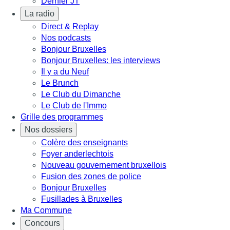
Dernier JT
La radio
Direct & Replay
Nos podcasts
Bonjour Bruxelles
Bonjour Bruxelles: les interviews
Il y a du Neuf
Le Brunch
Le Club du Dimanche
Le Club de l'Immo
Grille des programmes
Nos dossiers
Colère des enseignants
Foyer anderlechtois
Nouveau gouvernement bruxellois
Fusion des zones de police
Bonjour Bruxelles
Fusillades à Bruxelles
Ma Commune
Concours