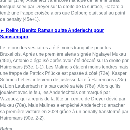
sur lui (17e). Anderlecht a encore manqué de faire le break
lorsque servi par Dreyer sur la droite de la surface, Hazard a
tenté une frappe croisée alors que Dolberg était seul au point
de penalty (45e+1).
► Relire | Benito Raman quitte Anderlecht pour
Samsunspor
Le retour des vestiaires a été moins tranquille pour les
Bruxellois. Après une première alerte signée Ngalayel Mukau
(48e), Antonio a égalisé après avoir été décalé sur la droite par
Hairemans (53e, 1-1). Les Malinois étaient moins tendres mais
une frappe de Patrick Pflücke est passée à côté (72e), Kasper
Schmeichel est intervenu de justesse face à Hairemans (73e)
et Lion Lauberbach n’a pas cadré sa tête (76e). Alors qu’ils
jouaient avec le feu, les Anderlechtois ont marqué par
Vazquez, qui a repris de la tête un centre de Dreyer dévié par
Mukau (78e). Mais Malines a empêché Anderlecht d’arracher
sa première victoire en 2024 grâce à un penalty transformé par
Hairemans (90e, 2-2).
Belga