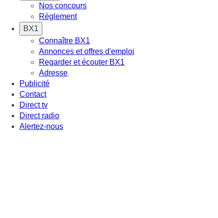
Nos concours
Règlement
BX1
Connaître BX1
Annonces et offres d'emploi
Regarder et écouter BX1
Adresse
Publicité
Contact
Direct tv
Direct radio
Alertez-nous