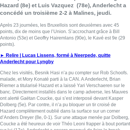
Hazard (8e) et Luis Vazquez (78e), Anderlecht a
concédé un troisième 2-2 à Malines, jeudi.
Après 23 journées, les Bruxellois sont deuxièmes avec 45
points, dix de moins que l’Union. S’accrochant grâce à Bill
Antonio (53e) et Geoffry Hairemlans (90e), le Kavé est 9e (29
points).
► Relire | Lucas Lissens, formé à Neerpede, quitte
Anderlecht pour Lyngby
Chez les visités, Besnik Hasi n’a pu compter sur Rob Schoofs.
malade, et Mory Konaté parti à la CAN. A Anderlecht, Brian
Riemer a titularisé Hazard et a laissé Yari Verschaeren sur le
banc. Directement installés dans le camp adverse, les Mauves
ont alerté Gaëtan Coucke, qui s’est interposé devant Kasper
Dolberg (5e). Par contre, il n’a pu bloquer un tir croisé de
Hazard complètement oublié dans la surface sur un corner
d’Anders Dreyer (8e, 0-1). Sur une attaque menée par Dolberg,
Coucke a été heureux de voir Théo Leoni frapper à bout portant